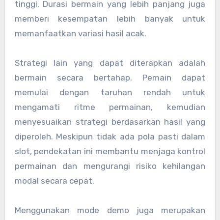
tinggi. Durasi bermain yang lebih panjang juga
memberi kesempatan lebih banyak untuk
memanfaatkan variasi hasil acak.
Strategi lain yang dapat diterapkan adalah
bermain secara bertahap. Pemain dapat
memulai dengan taruhan rendah untuk
mengamati ritme permainan, kemudian
menyesuaikan strategi berdasarkan hasil yang
diperoleh. Meskipun tidak ada pola pasti dalam
slot, pendekatan ini membantu menjaga kontrol
permainan dan mengurangi risiko kehilangan
modal secara cepat.
Menggunakan mode demo juga merupakan