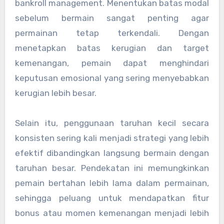
bankroll management. Menentukan batas modal
sebelum bermain sangat penting agar
permainan tetap terkendali. Dengan
menetapkan batas kerugian dan target
kemenangan, pemain dapat menghindari
keputusan emosional yang sering menyebabkan
kerugian lebih besar.
Selain itu, penggunaan taruhan kecil secara
konsisten sering kali menjadi strategi yang lebih
efektif dibandingkan langsung bermain dengan
taruhan besar. Pendekatan ini memungkinkan
pemain bertahan lebih lama dalam permainan,
sehingga peluang untuk mendapatkan fitur
bonus atau momen kemenangan menjadi lebih