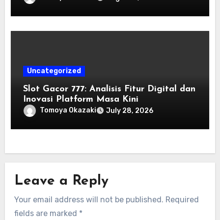
Uncategorized
Slot Gacor 777: Analisis Fitur Digital dan
Inovasi Platform Masa Kini
Tomoya Okazaki
July 28, 2026
Leave a Reply
Your email address will not be published.
Required
fields are marked
*