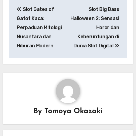
Post
Slot Gates of
Slot Big Bass
navigation
Gatot Kaca:
Halloween 2: Sensasi
Perpaduan Mitologi
Horor dan
Nusantara dan
Keberuntungan di
Hiburan Modern
Dunia Slot Digital
By
Tomoya Okazaki