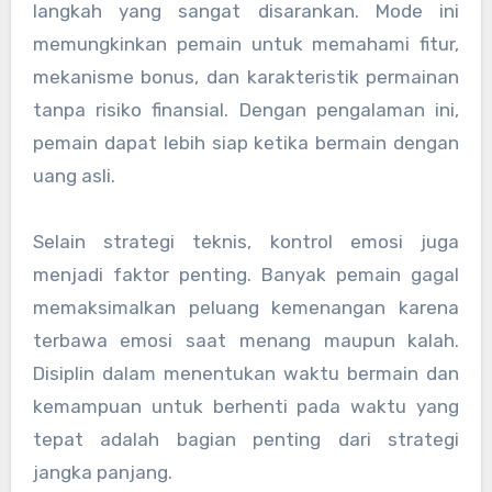
langkah yang sangat disarankan. Mode ini
memungkinkan pemain untuk memahami fitur,
mekanisme bonus, dan karakteristik permainan
tanpa risiko finansial. Dengan pengalaman ini,
pemain dapat lebih siap ketika bermain dengan
uang asli.
Selain strategi teknis, kontrol emosi juga
menjadi faktor penting. Banyak pemain gagal
memaksimalkan peluang kemenangan karena
terbawa emosi saat menang maupun kalah.
Disiplin dalam menentukan waktu bermain dan
kemampuan untuk berhenti pada waktu yang
tepat adalah bagian penting dari strategi
jangka panjang.