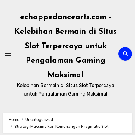
Skip
to
echappedancearts.com -
content
Kelebihan Bermain di Situs
Slot Terpercaya untuk
Pengalaman Gaming
Maksimal
Kelebihan Bermain di Situs Slot Terpercaya
untuk Pengalaman Gaming Maksimal
Home
Uncategorized
Strategi Maksimalkan Kemenangan Pragmatic Slot