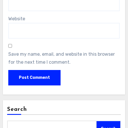
Website
Save my name, email, and website in this browser
for the next time I comment.
Search