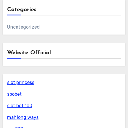
Categories
Uncategorized
Website Official
slot princess
sbobet
slot bet 100
mahjong ways