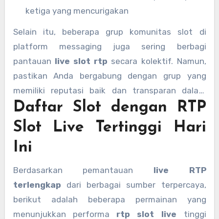
ketiga yang mencurigakan
Selain itu, beberapa grup komunitas slot di
platform messaging juga sering berbagi
pantauan
live slot rtp
secara kolektif. Namun,
pastikan Anda bergabung dengan grup yang
memiliki reputasi baik dan transparan dalam
Daftar Slot dengan RTP
menyajikan data.
Slot Live Tertinggi Hari
Ini
Berdasarkan pemantauan
live RTP
terlengkap
dari berbagai sumber terpercaya,
berikut adalah beberapa permainan yang
menunjukkan performa
rtp slot live
tinggi