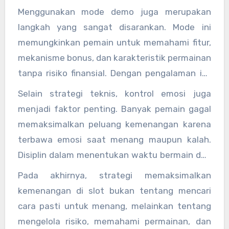
memanfaatkan variasi hasil acak.
diperoleh. Meskipun tidak ada pola pasti dalam
Menggunakan mode demo juga merupakan
slot, pendekatan ini membantu menjaga
langkah yang sangat disarankan. Mode ini
kontrol permainan dan mengurangi risiko
memungkinkan pemain untuk memahami fitur,
kehilangan modal secara cepat.
mekanisme bonus, dan karakteristik permainan
tanpa risiko finansial. Dengan pengalaman ini,
pemain dapat lebih siap ketika bermain dengan
Selain strategi teknis, kontrol emosi juga
uang asli.
menjadi faktor penting. Banyak pemain gagal
memaksimalkan peluang kemenangan karena
terbawa emosi saat menang maupun kalah.
Disiplin dalam menentukan waktu bermain dan
kemampuan untuk berhenti pada waktu yang
Pada akhirnya, strategi memaksimalkan
tepat adalah bagian penting dari strategi
kemenangan di slot bukan tentang mencari
jangka panjang.
cara pasti untuk menang, melainkan tentang
mengelola risiko, memahami permainan, dan