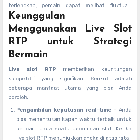
kemenangan.
terlengkap, pemain dapat melihat fluktuasi
Keunggulan
persentase kemenangan pada suatu permainan
dalam periode tertentu. Informasi ini sangat
Menggunakan Live Slot
berharga karena RTP dinamis dapat berubah
RTP untuk Strategi
berdasarkan jumlah pemain aktif, total taruhan,
dan sejarah pembayaran dalam beberapa jam
Bermain
terakhir.
Live slot RTP
memberikan keuntungan
kompetitif yang signifikan. Berikut adalah
beberapa manfaat utama yang bisa Anda
peroleh:
Pengambilan keputusan real-time
– Anda
bisa menentukan kapan waktu terbaik untuk
bermain pada suatu permainan slot. Ketika
live slot RTP menunjukkan angka di atas rata-