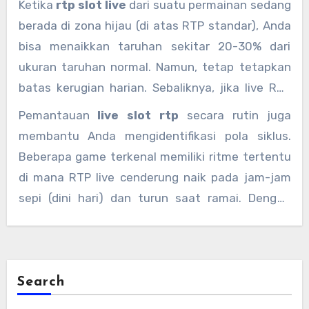
Ketika
rtp slot live
dari suatu permainan sedang
berada di zona hijau (di atas RTP standar), Anda
bisa menaikkan taruhan sekitar 20-30% dari
ukuran taruhan normal. Namun, tetap tetapkan
batas kerugian harian. Sebaliknya, jika live RTP
turun drastis (misalnya 5% di bawah RTP
Pemantauan
live slot rtp
secara rutin juga
standar), sebaiknya pindah ke game lain atau
membantu Anda mengidentifikasi pola siklus.
gunakan taruhan minimal sambil menunggu
Beberapa game terkenal memiliki ritme tertentu
kondisi membaik.
di mana RTP live cenderung naik pada jam-jam
sepi (dini hari) dan turun saat ramai. Dengan
catatan pola ini, Anda bisa menjadwalkan sesi
bermain di waktu-waktu yang lebih potensial.
Search