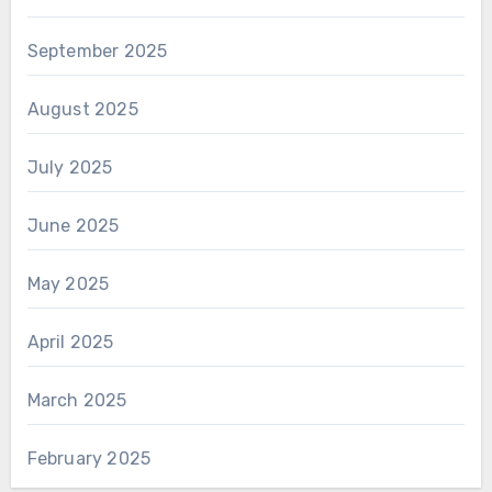
September 2025
August 2025
July 2025
June 2025
May 2025
April 2025
March 2025
February 2025