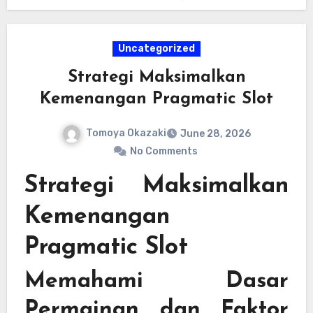
Uncategorized
Strategi Maksimalkan
Kemenangan Pragmatic Slot
Tomoya Okazaki
June 28, 2026
No Comments
Strategi Maksimalkan
Kemenangan
Pragmatic Slot
Memahami Dasar
Permainan dan Faktor