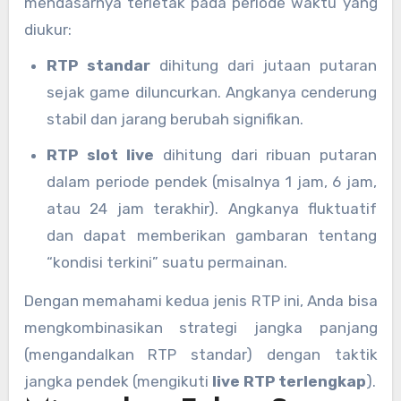
mendasarnya terletak pada periode waktu yang
diukur:
RTP standar
dihitung dari jutaan putaran
sejak game diluncurkan. Angkanya cenderung
stabil dan jarang berubah signifikan.
RTP slot live
dihitung dari ribuan putaran
dalam periode pendek (misalnya 1 jam, 6 jam,
atau 24 jam terakhir). Angkanya fluktuatif
dan dapat memberikan gambaran tentang
“kondisi terkini” suatu permainan.
Dengan memahami kedua jenis RTP ini, Anda bisa
mengkombinasikan strategi jangka panjang
(mengandalkan RTP standar) dengan taktik
jangka pendek (mengikuti
live RTP terlengkap
).