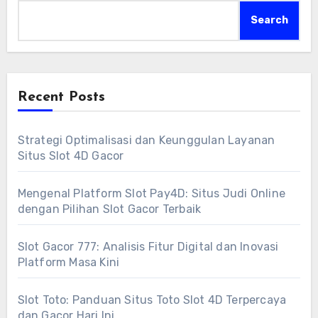
Search
Recent Posts
Strategi Optimalisasi dan Keunggulan Layanan
Situs Slot 4D Gacor
Mengenal Platform Slot Pay4D: Situs Judi Online
dengan Pilihan Slot Gacor Terbaik
Slot Gacor 777: Analisis Fitur Digital dan Inovasi
Platform Masa Kini
Slot Toto: Panduan Situs Toto Slot 4D Terpercaya
dan Gacor Hari Ini