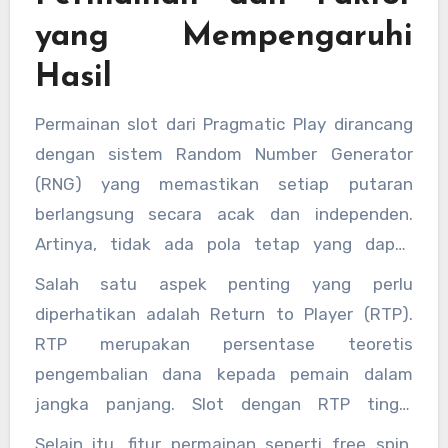
yang Mempengaruhi
Hasil
Permainan slot dari Pragmatic Play dirancang
dengan sistem Random Number Generator
(RNG) yang memastikan setiap putaran
berlangsung secara acak dan independen.
Artinya, tidak ada pola tetap yang dapat
menjamin kemenangan, namun pemahaman
Salah satu aspek penting yang perlu
terhadap mekanisme permainan dapat
diperhatikan adalah Return to Player (RTP).
membantu pemain membuat keputusan yang
RTP merupakan persentase teoretis
lebih terukur dan strategis.
pengembalian dana kepada pemain dalam
jangka panjang. Slot dengan RTP tinggi
biasanya dianggap lebih stabil, meskipun hasil
Selain itu, fitur permainan seperti free spin,