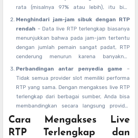
rata (misalnya 97% atau lebih), itu bisa
menjadi momen yang tepat untuk
Menghindari jam-jam sibuk dengan RTP
meningkatkan taruhan.
rendah
– Data live RTP terlengkap biasanya
menunjukkan bahwa pada jam-jam tertentu
dengan jumlah pemain sangat padat, RTP
cenderung menurun karena banyaknya
taruhan yang masuk. Dengan memantau pola
Perbandingan antar penyedia game
–
ini, Anda bisa memilih waktu bermain yang
Tidak semua provider slot memiliki performa
lebih menguntungkan.
RTP yang sama. Dengan mengakses live RTP
terlengkap dari berbagai sumber, Anda bisa
membandingkan secara langsung provider
mana yang sedang memberikan pembayaran
Cara Mengakses Live
terbaik.
RTP Terlengkap dan