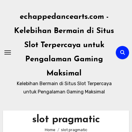
Skip
to
echappedancearts.com -
content
Kelebihan Bermain di Situs
Slot Terpercaya untuk
Pengalaman Gaming
Maksimal
Kelebihan Bermain di Situs Slot Terpercaya
untuk Pengalaman Gaming Maksimal
slot pragmatic
Home
slot pragmatic