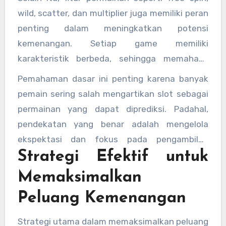
jangka pendek tetap tidak dapat diprediksi.
wild, scatter, dan multiplier juga memiliki peran
Selain RTP, faktor volatilitas juga sangat
penting dalam meningkatkan potensi
berpengaruh. Slot dengan volatilitas rendah
kemenangan. Setiap game memiliki
cenderung memberikan kemenangan kecil
karakteristik berbeda, sehingga memahami
namun lebih sering, sedangkan volatilitas
fitur-fitur tersebut dapat
pragmatic slot
Pemahaman dasar ini penting karena banyak
tinggi menawarkan potensi kemenangan besar
pemain menyesuaikan gaya bermain. Misalnya,
pemain sering salah mengartikan slot sebagai
tetapi dengan frekuensi yang lebih jarang.
beberapa game lebih sering memberikan bonus
permainan yang dapat diprediksi. Padahal,
pada pola tertentu, sementara yang lain lebih
pendekatan yang benar adalah mengelola
bergantung pada keberuntungan murni tanpa
ekspektasi dan fokus pada pengambilan
pola yang mudah dikenali.
Strategi Efektif untuk
keputusan yang rasional. Dengan memahami
struktur permainan, pemain dapat menghindari
Memaksimalkan
kesalahan umum seperti meningkatkan
Peluang Kemenangan
taruhan secara impulsif atau bermain tanpa
batasan modal.
Strategi utama dalam memaksimalkan peluang