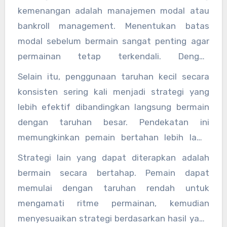
kemenangan adalah manajemen modal atau
bankroll management. Menentukan batas
modal sebelum bermain sangat penting agar
permainan tetap terkendali. Dengan
menetapkan batas kerugian dan target
Selain itu, penggunaan taruhan kecil secara
kemenangan, pemain dapat menghindari
konsisten sering kali menjadi strategi yang
keputusan emosional yang sering
lebih efektif dibandingkan langsung bermain
menyebabkan kerugian lebih besar.
dengan taruhan besar. Pendekatan ini
memungkinkan pemain bertahan lebih lama
dalam permainan, sehingga peluang untuk
Strategi lain yang dapat diterapkan adalah
mendapatkan fitur bonus atau momen
bermain secara bertahap. Pemain dapat
kemenangan menjadi lebih tinggi. Durasi
memulai dengan taruhan rendah untuk
bermain yang lebih panjang juga memberi
mengamati ritme permainan, kemudian
kesempatan lebih banyak untuk
menyesuaikan strategi berdasarkan hasil yang