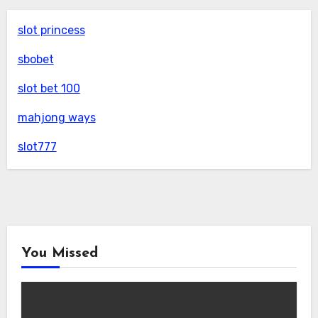
slot princess
sbobet
slot bet 100
mahjong ways
slot777
You Missed