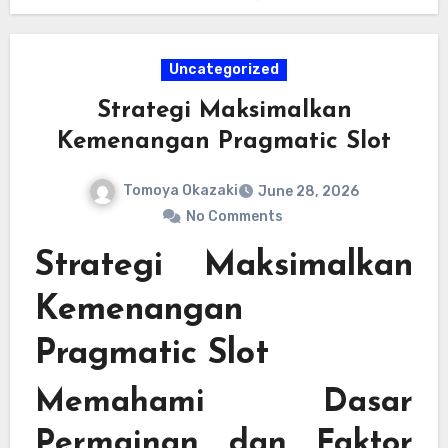
Uncategorized
Strategi Maksimalkan
Kemenangan Pragmatic Slot
Tomoya Okazaki
June 28, 2026
No Comments
Strategi Maksimalkan
Kemenangan
Pragmatic Slot
Memahami Dasar
Permainan dan Faktor