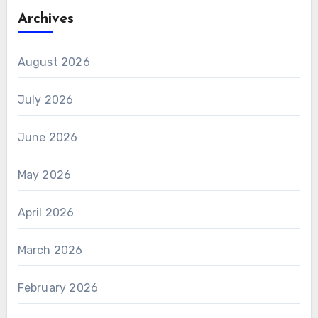
Archives
August 2026
July 2026
June 2026
May 2026
April 2026
March 2026
February 2026