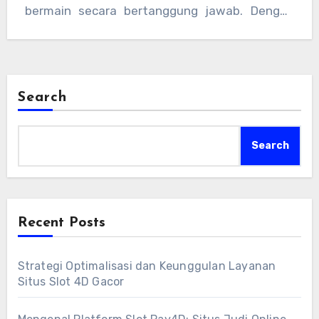
bermain secara bertanggung jawab. Dengan
pendekatan yang disiplin dan realistis, pemain
dapat meningkatkan pengalaman bermain
sekaligus menjaga stabilitas modal dalam
jangka panjang.:::
Search
Search
Recent Posts
Strategi Optimalisasi dan Keunggulan Layanan
Situs Slot 4D Gacor