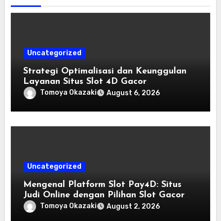
Uncategorized
Strategi Optimalisasi dan Keunggulan
Layanan Situs Slot 4D Gacor
Tomoya Okazaki
August 6, 2026
Uncategorized
Mengenal Platform Slot Pay4D: Situs
Judi Online dengan Pilihan Slot Gacor
Terbaik
Tomoya Okazaki
August 2, 2026