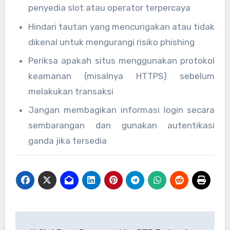
penyedia slot atau operator terpercaya
Hindari tautan yang mencurigakan atau tidak
dikenal untuk mengurangi risiko phishing
Periksa apakah situs menggunakan protokol
keamanan (misalnya HTTPS) sebelum
melakukan transaksi
Jangan membagikan informasi login secara
sembarangan dan gunakan autentikasi
ganda jika tersedia
Post