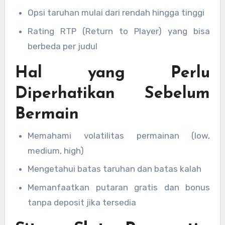
Opsi taruhan mulai dari rendah hingga tinggi
Rating RTP (Return to Player) yang bisa
berbeda per judul
Hal yang Perlu
Diperhatikan Sebelum
Bermain
Memahami volatilitas permainan (low,
medium, high)
Mengetahui batas taruhan dan batas kalah
Memanfaatkan putaran gratis dan bonus
tanpa deposit jika tersedia