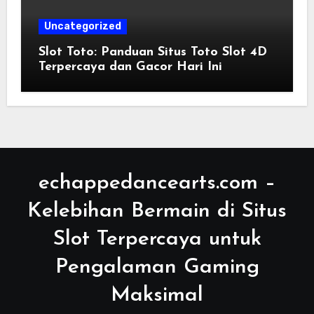
Uncategorized
Slot Toto: Panduan Situs Toto Slot 4D
Terpercaya dan Gacor Hari Ini
echappedancearts.com –
Kelebihan Bermain di Situs
Slot Terpercaya untuk
Pengalaman Gaming
Maksimal