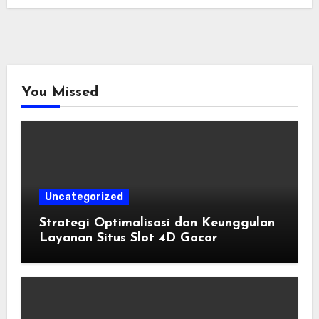
You Missed
Uncategorized
Strategi Optimalisasi dan Keunggulan
Layanan Situs Slot 4D Gacor