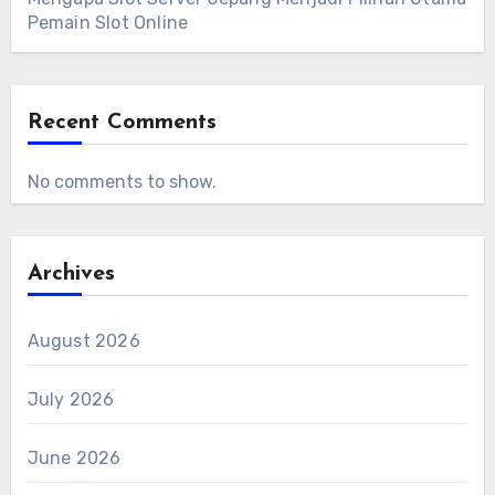
Pemain Slot Online
Recent Comments
No comments to show.
Archives
August 2026
July 2026
June 2026