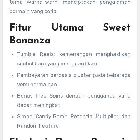
tema warna-warni menciptakan pengalaman
bermain yang ceria.
Fitur Utama Sweet
Bonanza
Tumble Reels: kemenangan menghasilkan
simbol baru yang menggantikan
Pembayaran berbasis cluster pada beberapa
versi permainan
Bonus Free Spins dengan pengganda yang
dapat meningkat
Simbol Candy Bomb, Potential Multiplier, dan
Random Feature