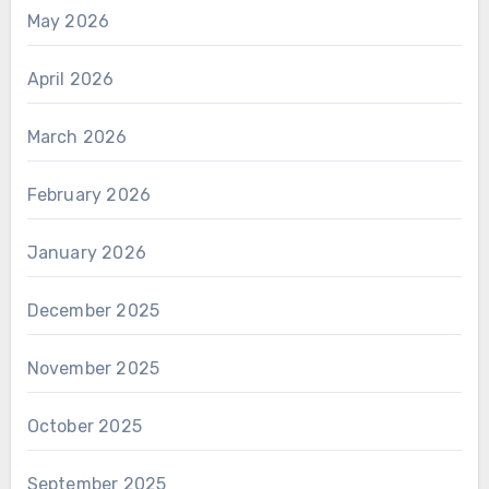
May 2026
April 2026
March 2026
February 2026
January 2026
December 2025
November 2025
October 2025
September 2025