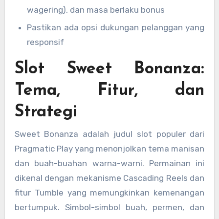
wagering), dan masa berlaku bonus
Pastikan ada opsi dukungan pelanggan yang
responsif
Slot Sweet Bonanza:
Tema, Fitur, dan
Strategi
Sweet Bonanza adalah judul slot populer dari
Pragmatic Play yang menonjolkan tema manisan
dan buah-buahan warna-warni. Permainan ini
dikenal dengan mekanisme Cascading Reels dan
fitur Tumble yang memungkinkan kemenangan
bertumpuk. Simbol-simbol buah, permen, dan