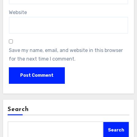
Website
Save my name, email, and website in this browser
for the next time I comment.
Search
Search