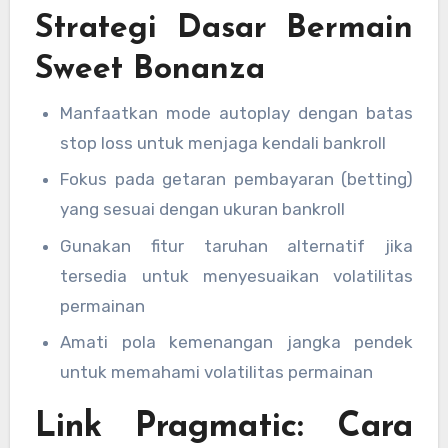
Strategi Dasar Bermain
Sweet Bonanza
Manfaatkan mode autoplay dengan batas
stop loss untuk menjaga kendali bankroll
Fokus pada getaran pembayaran (betting)
yang sesuai dengan ukuran bankroll
Gunakan fitur taruhan alternatif jika
tersedia untuk menyesuaikan volatilitas
permainan
Amati pola kemenangan jangka pendek
untuk memahami volatilitas permainan
Link Pragmatic: Cara