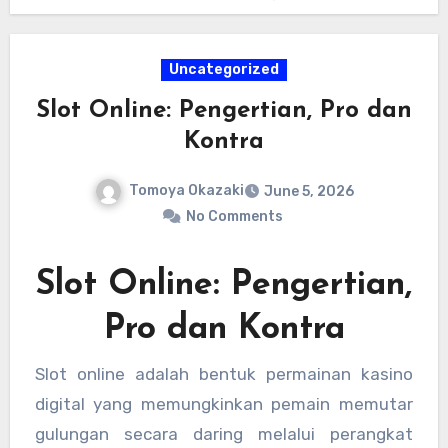
Uncategorized
Slot Online: Pengertian, Pro dan
Kontra
Tomoya Okazaki
June 5, 2026
No Comments
Slot Online: Pengertian,
Pro dan Kontra
Slot online adalah bentuk permainan kasino
digital yang memungkinkan pemain memutar
gulungan secara daring melalui perangkat