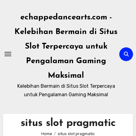
Skip
to
echappedancearts.com -
content
Kelebihan Bermain di Situs
Slot Terpercaya untuk
Pengalaman Gaming
Maksimal
Kelebihan Bermain di Situs Slot Terpercaya
untuk Pengalaman Gaming Maksimal
situs slot pragmatic
Home
situs slot pragmatic