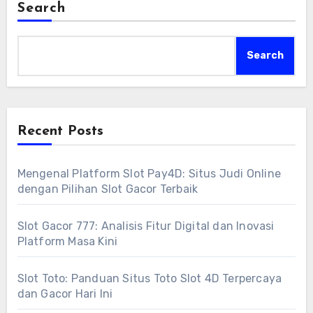
Search
Search
Recent Posts
Mengenal Platform Slot Pay4D: Situs Judi Online
dengan Pilihan Slot Gacor Terbaik
Slot Gacor 777: Analisis Fitur Digital dan Inovasi
Platform Masa Kini
Slot Toto: Panduan Situs Toto Slot 4D Terpercaya
dan Gacor Hari Ini