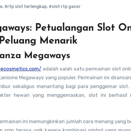
ve
,
#rtp slot terlengkap
,
#slot rtp gacor
aways: Petualangan Slot On
Peluang Menarik
nanza Megaways
eecosmetics.com/
adalah salah satu permainan slot onl
isme Megaways yang populer. Permainan ini dirancan
bur sekaligus menantang bagi para penggemar slot.
akter hewan yang menggemaskan, slot ini berhasil 
rmainan ini memungkinkan jumlah cara menang yang b
ap spin terasa unik karena kombinasi simbol yang munc