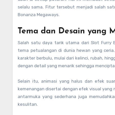
selalu sama. Fitur tersebut menjadi salah s
Bonanza Megaways.
Tema dan Desain yang M
Salah satu daya tarik utama dari Slot Fur
tema petualangan di dunia hewan yang ceri
karakter berbulu, mulai dari kelinci, rubah, h
dengan detail yang menarik sehingga mencipt
Selain itu, animasi yang halus dan efek su
kemenangan disertai dengan efek visual yang 
antarmuka yang sederhana juga memudahkan
kesulitan.