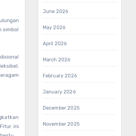
June 2026
ulungan
May 2026
h simbol
April 2026
disional
March 2026
eksibel.
beragam
February 2026
January 2026
December 2025
ngkatkan
November 2025
itur ini
tentu.