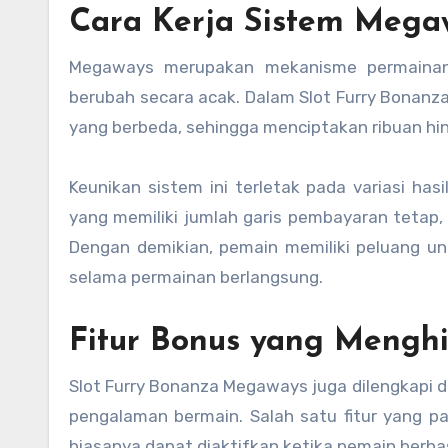
Cara Kerja Sistem Mega
Megaways merupakan mekanisme permainan
berubah secara acak. Dalam Slot Furry Bonan
yang berbeda, sehingga menciptakan ribuan h
Keunikan sistem ini terletak pada variasi hasi
yang memiliki jumlah garis pembayaran tetap
Dengan demikian, pemain memiliki peluang 
selama permainan berlangsung.
Fitur Bonus yang Mengh
Slot Furry Bonanza Megaways juga dilengkapi 
pengalaman bermain. Salah satu fitur yang pali
biasanya dapat diaktifkan ketika pemain berha