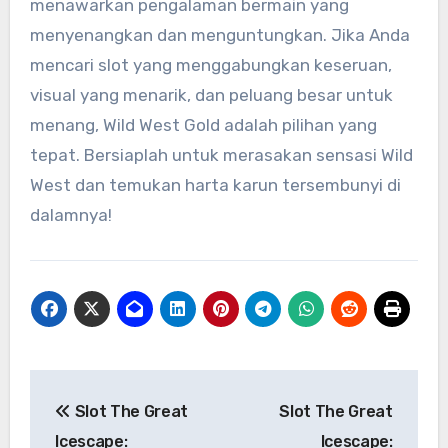
menawarkan pengalaman bermain yang
menyenangkan dan menguntungkan. Jika Anda
mencari slot yang menggabungkan keseruan,
visual yang menarik, dan peluang besar untuk
menang, Wild West Gold adalah pilihan yang
tepat. Bersiaplah untuk merasakan sensasi Wild
West dan temukan harta karun tersembunyi di
dalamnya!
Post
Slot The Great
Slot The Great
navigation
Icescape:
Icescape: