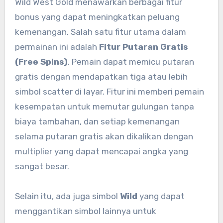
Wild West Gold menawarkan berbagai fitur
bonus yang dapat meningkatkan peluang
kemenangan. Salah satu fitur utama dalam
permainan ini adalah
Fitur Putaran Gratis
(Free Spins)
. Pemain dapat memicu putaran
gratis dengan mendapatkan tiga atau lebih
simbol scatter di layar. Fitur ini memberi pemain
kesempatan untuk memutar gulungan tanpa
biaya tambahan, dan setiap kemenangan
selama putaran gratis akan dikalikan dengan
multiplier yang dapat mencapai angka yang
sangat besar.
Selain itu, ada juga simbol
Wild
yang dapat
menggantikan simbol lainnya untuk