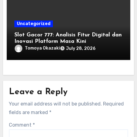
Uncategorized
Slot Gacor 777: Analisis Fitur Digital dan
Inovasi Platform Masa Kini
Tomoya Okazaki
July 28, 2026
Leave a Reply
Your email address will not be published.
Required
fields are marked
*
Comment
*