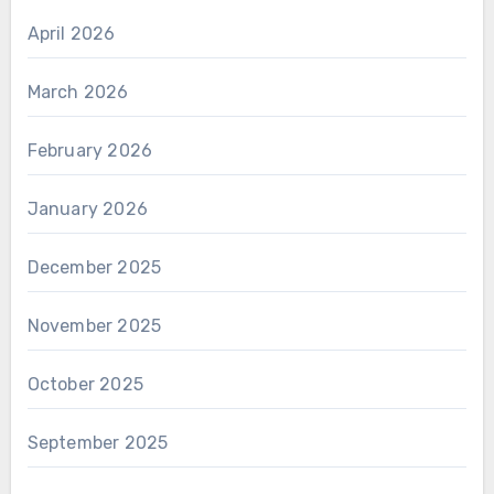
April 2026
March 2026
February 2026
January 2026
December 2025
November 2025
October 2025
September 2025