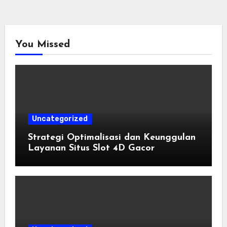
You Missed
Uncategorized
Strategi Optimalisasi dan Keunggulan
Layanan Situs Slot 4D Gacor