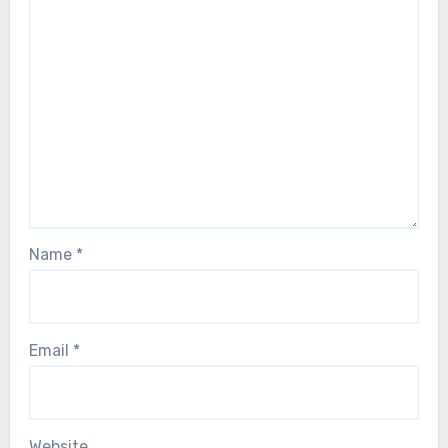
Name
*
Email
*
Website