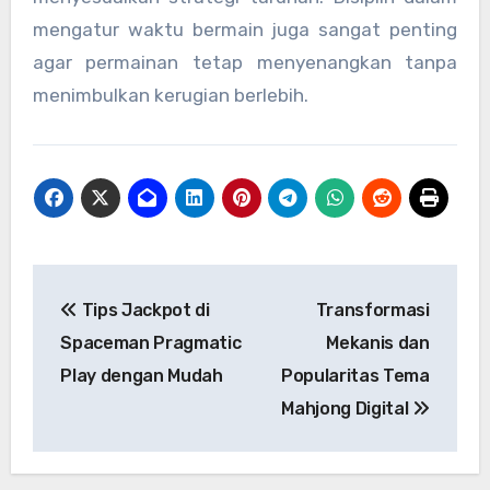
mengatur waktu bermain juga sangat penting
agar permainan tetap menyenangkan tanpa
menimbulkan kerugian berlebih.
Post
Tips Jackpot di
Transformasi
navigation
Spaceman Pragmatic
Mekanis dan
Play dengan Mudah
Popularitas Tema
Mahjong Digital