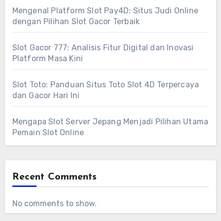
Mengenal Platform Slot Pay4D: Situs Judi Online
dengan Pilihan Slot Gacor Terbaik
Slot Gacor 777: Analisis Fitur Digital dan Inovasi
Platform Masa Kini
Slot Toto: Panduan Situs Toto Slot 4D Terpercaya
dan Gacor Hari Ini
Mengapa Slot Server Jepang Menjadi Pilihan Utama
Pemain Slot Online
Recent Comments
No comments to show.