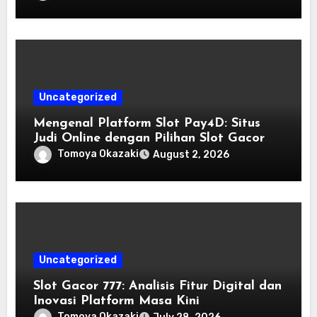
Uncategorized
Mengenal Platform Slot Pay4D: Situs
Judi Online dengan Pilihan Slot Gacor
Terbaik
Tomoya Okazaki
August 2, 2026
Uncategorized
Slot Gacor 777: Analisis Fitur Digital dan
Inovasi Platform Masa Kini
Tomoya Okazaki