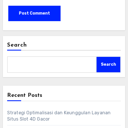
Search
Search
Recent Posts
Strategi Optimalisasi dan Keunggulan Layanan
Situs Slot 4D Gacor