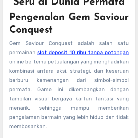
Seru di Dunia Permata
Pengenalan Gem Saviour
Conquest
Gem Saviour Conquest
adalah salah satu
permainan
slot deposit 10 ribu tanpa potongan
online bertema petualangan yang menghadirkan
kombinasi antara aksi, strategi, dan keseruan
berburu kemenangan dari simbol-simbol
permata. Game ini dikembangkan dengan
tampilan visual bergaya kartun fantasi yang
menarik, sehingga mampu memberikan
pengalaman bermain yang lebih hidup dan tidak
membosankan.