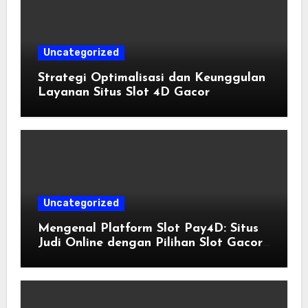
Uncategorized
Strategi Optimalisasi dan Keunggulan
Layanan Situs Slot 4D Gacor
Uncategorized
Mengenal Platform Slot Pay4D: Situs
Judi Online dengan Pilihan Slot Gacor
Terbaik