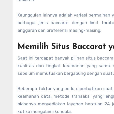
Keunggulan lainnya adalah variasi permainan
berbagai jenis baccarat dengan limit tar
anggaran dan preferensi masing-masing.
Memilih Situs Baccarat 
Saat ini terdapat banyak pilihan situs baccara
kualitas dan tingkat keamanan yang sama. O
sebelum memutuskan bergabung dengan suatu
Beberapa faktor yang perlu diperhatikan saat m
keamanan data, metode transaksi yang lengka
biasanya menyediakan layanan bantuan 24 
ketika mengalami kendala.