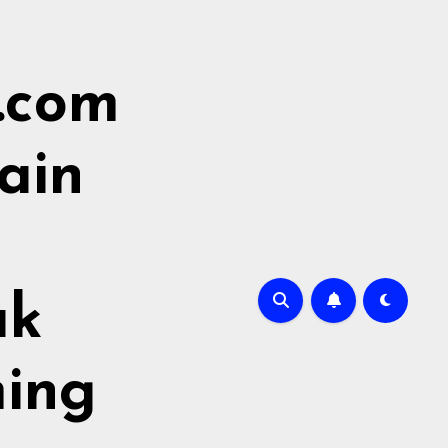
.com
ain
uk
ing