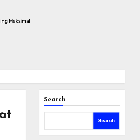
ming Maksimal
Search
at
Search