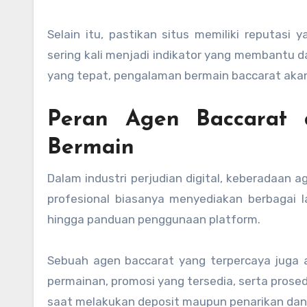
Selain itu, pastikan situs memiliki reputasi
sering kali menjadi indikator yang membantu da
yang tepat, pengalaman bermain baccarat aka
Peran Agen Baccarat
Bermain
Dalam industri perjudian digital, keberadaan 
profesional biasanya menyediakan berbagai l
hingga panduan penggunaan platform.
Sebuah agen baccarat yang terpercaya juga 
permainan, promosi yang tersedia, serta prosed
saat melakukan deposit maupun penarikan dan