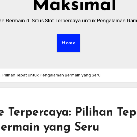
Maksimal
an Bermain di Situs Slot Terpercaya untuk Pengalaman Ga
Home
a: Pilihan Tepat untuk Pengalaman Bermain yang Seru
e Terpercaya: Pilihan Tep
ermain yang Seru