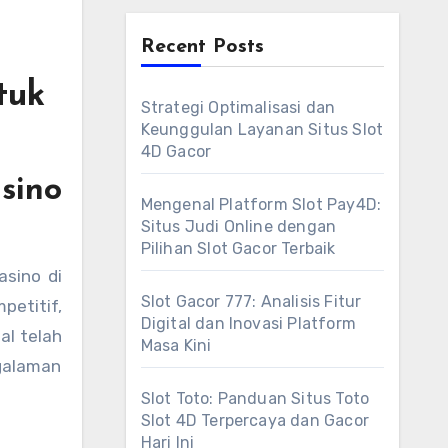
Recent Posts
tuk
Strategi Optimalisasi dan
Keunggulan Layanan Situs Slot
4D Gacor
sino
Mengenal Platform Slot Pay4D:
Situs Judi Online dengan
Pilihan Slot Gacor Terbaik
Slot Gacor 777: Analisis Fitur
petitif,
Digital dan Inovasi Platform
al telah
Masa Kini
galaman
Slot Toto: Panduan Situs Toto
Slot 4D Terpercaya dan Gacor
Hari Ini