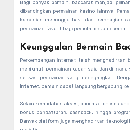
Bagi banyak pemain, baccarat menjadi piliha
dibandingkan permainan kasino lainnya. Pemai
kemudian menunggu hasil dari pembagian ka
permainan favorit bagi pemula maupun pemain
Keunggulan Bermain Bac
Perkembangan internet telah menghadirkan 
menikmati permainan kapan saja dan di mana sa
sensasi permainan yang menegangkan. Deng
internet, pemain dapat langsung bergabung ke
Selain kemudahan akses, baccarat online uang
bonus pendaftaran, cashback, hingga progra
Banyak platform juga menghadirkan teknologi l
realistis.