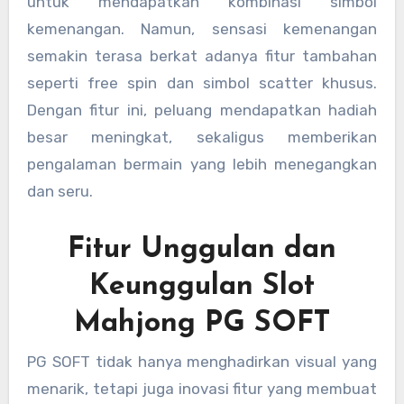
untuk mendapatkan kombinasi simbol
kemenangan. Namun, sensasi kemenangan
semakin terasa berkat adanya fitur tambahan
seperti free spin dan simbol scatter khusus.
Dengan fitur ini, peluang mendapatkan hadiah
besar meningkat, sekaligus memberikan
pengalaman bermain yang lebih menegangkan
dan seru.
Fitur Unggulan dan
Keunggulan Slot
Mahjong PG SOFT
PG SOFT tidak hanya menghadirkan visual yang
menarik, tetapi juga inovasi fitur yang membuat