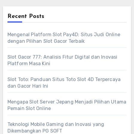
Recent Posts
Mengenal Platform Slot Pay4D: Situs Judi Online
dengan Pilihan Slot Gacor Terbaik
Slot Gacor 777: Analisis Fitur Digital dan Inovasi
Platform Masa Kini
Slot Toto: Panduan Situs Toto Slot 4D Terpercaya
dan Gacor Hari Ini
Mengapa Slot Server Jepang Menjadi Pilihan Utama
Pemain Slot Online
Teknologi Mobile Gaming dan Inovasi yang
Dikembangkan PG SOFT