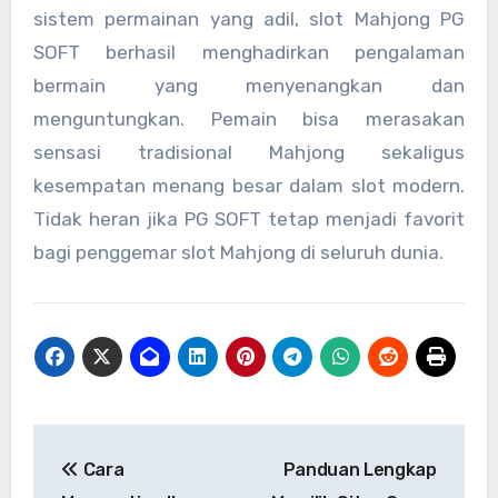
sistem permainan yang adil, slot Mahjong PG
SOFT berhasil menghadirkan pengalaman
bermain yang menyenangkan dan
menguntungkan. Pemain bisa merasakan
sensasi tradisional Mahjong sekaligus
kesempatan menang besar dalam slot modern.
Tidak heran jika PG SOFT tetap menjadi favorit
bagi penggemar slot Mahjong di seluruh dunia.
Post
Cara
Panduan Lengkap
navigation