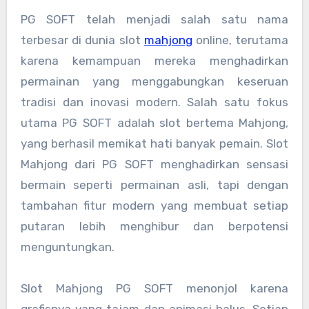
PG SOFT telah menjadi salah satu nama
terbesar di dunia slot
mahjong
online, terutama
karena kemampuan mereka menghadirkan
permainan yang menggabungkan keseruan
tradisi dan inovasi modern. Salah satu fokus
utama PG SOFT adalah slot bertema Mahjong,
yang berhasil memikat hati banyak pemain. Slot
Mahjong dari PG SOFT menghadirkan sensasi
bermain seperti permainan asli, tapi dengan
tambahan fitur modern yang membuat setiap
putaran lebih menghibur dan berpotensi
menguntungkan.
Slot Mahjong PG SOFT menonjol karena
grafisnya yang tajam dan animasi halus. Setiap