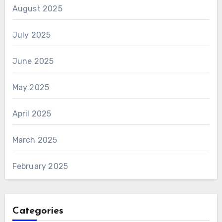
August 2025
July 2025
June 2025
May 2025
April 2025
March 2025
February 2025
Categories