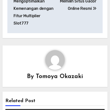
Mengoptimalkan
Memilih Situs Gacor
Kemenangan dengan
Online Resmi
Fitur Multiplier
Slot777
By
Tomoya Okazaki
Related Post