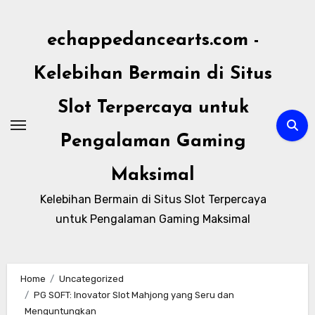
Skip
to
echappedancearts.com -
content
Kelebihan Bermain di Situs
Slot Terpercaya untuk
Pengalaman Gaming
Maksimal
Kelebihan Bermain di Situs Slot Terpercaya
untuk Pengalaman Gaming Maksimal
Home
Uncategorized
PG SOFT: Inovator Slot Mahjong yang Seru dan
Menguntungkan