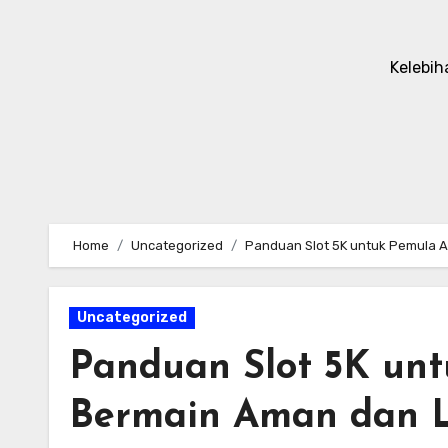
Kelebih
Home
Uncategorized
Panduan Slot 5K untuk Pemula A
Uncategorized
Panduan Slot 5K unt
Bermain Aman dan L