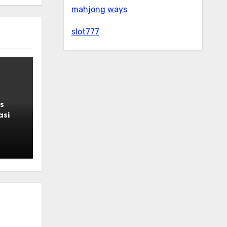
mahjong ways
slot777
s
asi