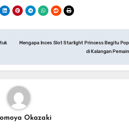
tuk
Mengapa Inces Slot Starlight Princess Begitu Pop
di Kalangan Pemai
Tomoya Okazaki