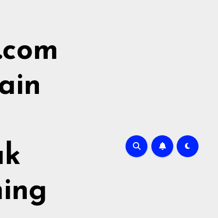
.com
ain
uk
ing