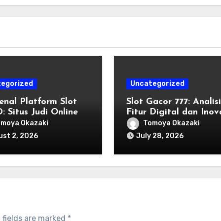
egorized
Uncategorized
nal Platform Slot
Slot Gacor 777: Analisi
: Situs Judi Online
Fitur Digital dan Inov
n Pilihan Slot Gacor
Platform Masa Kini
moya Okazaki
Tomoya Okazaki
ik
st 2, 2026
July 28, 2026
 fields are marked
*