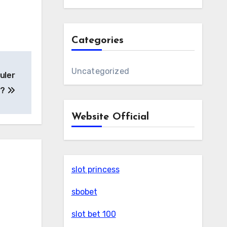
Categories
Uncategorized
uler
n?
Website Official
slot princess
sbobet
slot bet 100