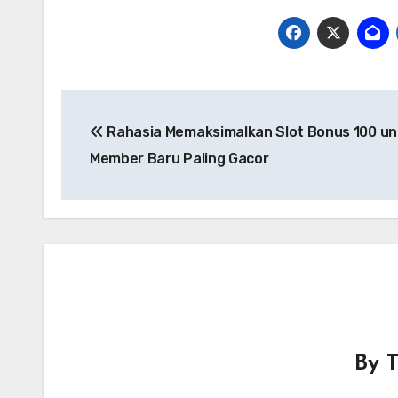
Post
Rahasia Memaksimalkan Slot Bonus 100 un
navigation
Member Baru Paling Gacor
By