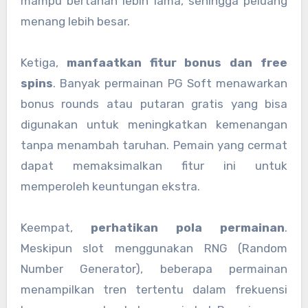
mampu bertahan lebih lama, sehingga peluang
menang lebih besar.
Ketiga,
manfaatkan fitur bonus dan free
spins
. Banyak permainan PG Soft menawarkan
bonus rounds atau putaran gratis yang bisa
digunakan untuk meningkatkan kemenangan
tanpa menambah taruhan. Pemain yang cermat
dapat memaksimalkan fitur ini untuk
memperoleh keuntungan ekstra.
Keempat,
perhatikan pola permainan
.
Meskipun slot menggunakan RNG (Random
Number Generator), beberapa permainan
menampilkan tren tertentu dalam frekuensi