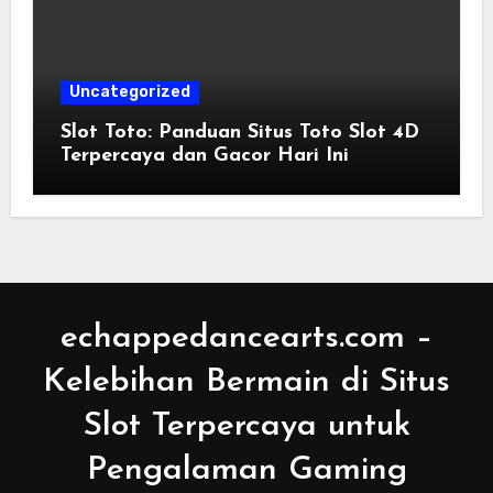
Uncategorized
Slot Toto: Panduan Situs Toto Slot 4D
Terpercaya dan Gacor Hari Ini
echappedancearts.com –
Kelebihan Bermain di Situs
Slot Terpercaya untuk
Pengalaman Gaming