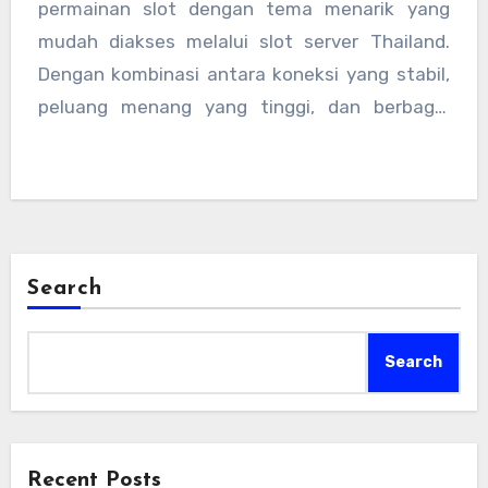
permainan slot dengan tema menarik yang
menang ini tidak terlepas dari reputasi dan
mudah diakses melalui slot server Thailand.
popularitas yang terus berkembang dari situs-
Dengan kombinasi antara koneksi yang stabil,
situs dengan server Thailand.
peluang menang yang tinggi, dan berbagai
pilihan permainan yang mengasyikkan, tidak
heran jika semakin banyak pemain yang beralih
ke situs dengan server Thailand.
Search
Search
Recent Posts