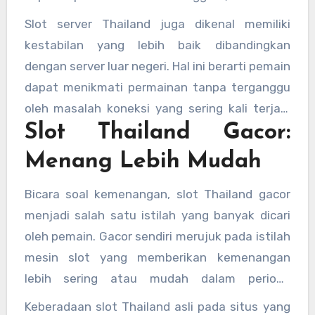
Indonesia. Salah satu keuntungan utama
Slot server Thailand juga dikenal memiliki
adalah kecepatan akses yang tinggi, yang
kestabilan yang lebih baik dibandingkan
memungkinkan pemain untuk bermain tanpa
dengan server luar negeri. Hal ini berarti pemain
gangguan. Selain itu, situs ini sering kali
dapat menikmati permainan tanpa terganggu
menawarkan berbagai permainan slot dengan
oleh masalah koneksi yang sering kali terjadi
RTP (Return to Player) yang tinggi,
Slot Thailand Gacor:
pada situs yang menggunakan server luar. Oleh
menjadikannya lebih menarik bagi pemain yang
karena itu, banyak pemain lebih memilih situs
Menang Lebih Mudah
ingin meraih kemenangan besar.
dengan server Thailand untuk memastikan
pengalaman bermain yang lancar dan tanpa
Bicara soal kemenangan, slot Thailand gacor
hambatan.
menjadi salah satu istilah yang banyak dicari
oleh pemain. Gacor sendiri merujuk pada istilah
mesin slot yang memberikan kemenangan
lebih sering atau mudah dalam periode
tertentu. Dengan slot server Thailand
Keberadaan slot Thailand asli pada situs yang