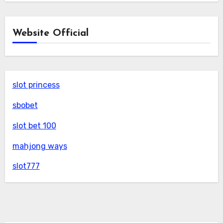
Website Official
slot princess
sbobet
slot bet 100
mahjong ways
slot777