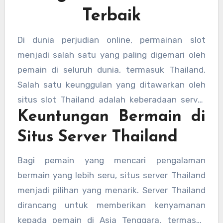
Terbaik
Di dunia perjudian online, permainan slot
menjadi salah satu yang paling digemari oleh
pemain di seluruh dunia, termasuk Thailand.
Salah satu keunggulan yang ditawarkan oleh
situs slot Thailand adalah keberadaan server
Keuntungan Bermain di
Thailand yang menjamin koneksi stabil dan
peluang menang yang tinggi. Artikel ini akan
Situs Server Thailand
membahas mengenai slot server Thailand dan
berbagai alasan mengapa pemain lebih memilih
Bagi pemain yang mencari pengalaman
bermain di situs-situs dengan
slot server
bermain yang lebih seru, situs server Thailand
Thailand
gacor.
menjadi pilihan yang menarik. Server Thailand
dirancang untuk memberikan kenyamanan
kepada pemain di Asia Tenggara, termasuk