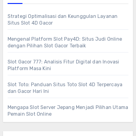
Strategi Optimalisasi dan Keunggulan Layanan
Situs Slot 4D Gacor
Mengenal Platform Slot Pay4D: Situs Judi Online
dengan Pilihan Slot Gacor Terbaik
Slot Gacor 777: Analisis Fitur Digital dan Inovasi
Platform Masa Kini
Slot Toto: Panduan Situs Toto Slot 4D Terpercaya
dan Gacor Hari Ini
Mengapa Slot Server Jepang Menjadi Pilihan Utama
Pemain Slot Online