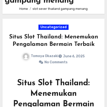
gampang menang
Home
slot sever thailand gampang menang
Uncategorized
Situs Slot Thailand: Menemukan
Pengalaman Bermain Terbaik
Tomoya Okazaki
June 6, 2025
No Comments
Situs Slot Thailand:
Menemukan
Pengalaman Bermain