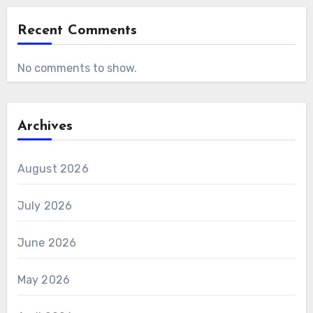
Recent Comments
No comments to show.
Archives
August 2026
July 2026
June 2026
May 2026