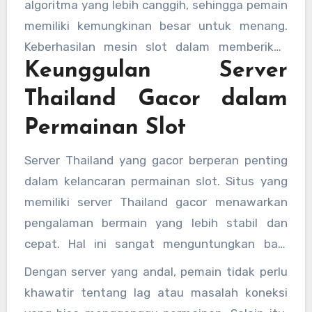
algoritma yang lebih canggih, sehingga pemain
memiliki kemungkinan besar untuk menang.
Keberhasilan mesin slot dalam memberikan
Keunggulan Server
hasil yang memuaskan tergantung pada
faktor-faktor tertentu, seperti RTP (Return to
Thailand Gacor dalam
Player) yang tinggi, volatilitas yang seimbang,
Permainan Slot
dan frekuensi pembayaran yang baik.
Server Thailand yang gacor berperan penting
dalam kelancaran permainan slot. Situs yang
memiliki server Thailand gacor menawarkan
pengalaman bermain yang lebih stabil dan
cepat. Hal ini sangat menguntungkan bagi
pemain, terutama saat bermain permainan slot
Dengan server yang andal, pemain tidak perlu
yang memerlukan konsentrasi dan waktu yang
khawatir tentang lag atau masalah koneksi
lama.