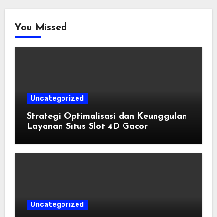
You Missed
Uncategorized
Strategi Optimalisasi dan Keunggulan
Layanan Situs Slot 4D Gacor
Uncategorized