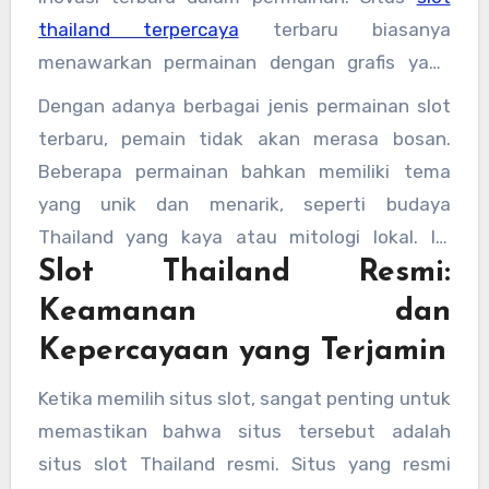
thailand terpercaya
terbaru biasanya
utama bagi para pemain.
menawarkan permainan dengan grafis yang
memukau, fitur bonus menarik, serta tingkat
Dengan adanya berbagai jenis permainan slot
kemenangan yang lebih tinggi. Pemain dapat
terbaru, pemain tidak akan merasa bosan.
menikmati pengalaman bermain yang lebih
Beberapa permainan bahkan memiliki tema
segar dan menyenangkan setiap kali
yang unik dan menarik, seperti budaya
mengakses situs slot server Thailand.
Thailand yang kaya atau mitologi lokal. Ini
Slot Thailand Resmi:
membuat permainan slot Thailand tidak hanya
menguntungkan, tetapi juga memberikan
Keamanan dan
pengalaman visual dan naratif yang memikat.
Kepercayaan yang Terjamin
Ketika memilih situs slot, sangat penting untuk
memastikan bahwa situs tersebut adalah
situs slot Thailand resmi. Situs yang resmi