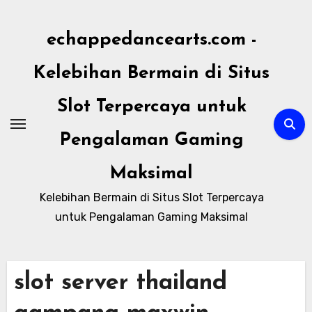
Skip
to
echappedancearts.com -
content
Kelebihan Bermain di Situs
Slot Terpercaya untuk
Pengalaman Gaming
Maksimal
Kelebihan Bermain di Situs Slot Terpercaya
untuk Pengalaman Gaming Maksimal
slot server thailand