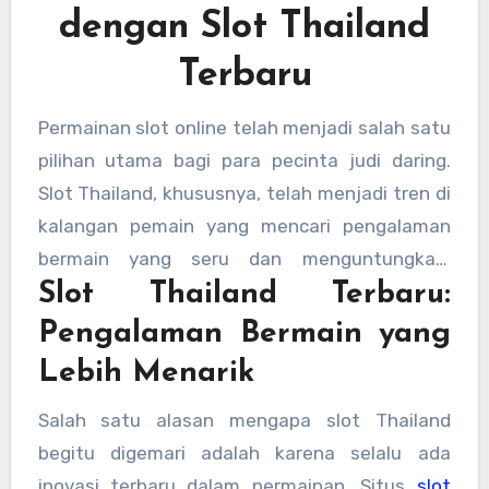
dengan Slot Thailand
Terbaru
Permainan slot online telah menjadi salah satu
pilihan utama bagi para pecinta judi daring.
Slot Thailand, khususnya, telah menjadi tren di
kalangan pemain yang mencari pengalaman
bermain yang seru dan menguntungkan.
Slot Thailand Terbaru:
Dengan perkembangan teknologi, banyak situs
slot server Thailand yang menawarkan
Pengalaman Bermain yang
berbagai jenis permainan slot yang sangat
Lebih Menarik
menarik dan mudah menang. Pada artikel ini,
Salah satu alasan mengapa slot Thailand
kita akan membahas lebih lanjut tentang situs
begitu digemari adalah karena selalu ada
slot server Thailand gacor, serta alasan
inovasi terbaru dalam permainan. Situs
slot
mengapa slot Thailand bisa menjadi pilihan