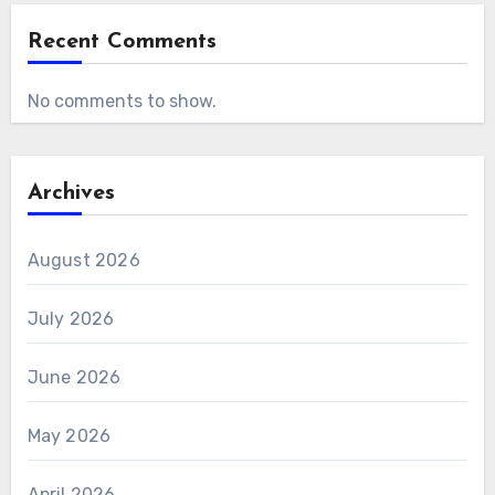
Recent Comments
No comments to show.
Archives
August 2026
July 2026
June 2026
May 2026
April 2026