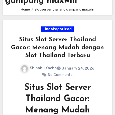
gampang maxwin
Home
slot server thailand gampang maxwin
Uncategorized
Situs Slot Server Thailand
Gacor: Menang Mudah dengan
Slot Thailand Terbaru
Shinobu Kocho
January 24, 2026
No Comments
Situs Slot Server
Thailand Gacor:
Menang Mudah