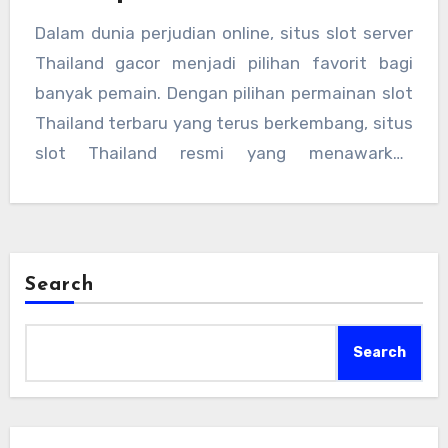
sebagai tempat bermain mereka.
Dalam dunia perjudian online, situs slot server
Thailand gacor menjadi pilihan favorit bagi
banyak pemain. Dengan pilihan permainan slot
Thailand terbaru yang terus berkembang, situs
slot Thailand resmi yang menawarkan
keamanan, serta slot Thailand asli dengan RTP
tinggi, para pemain memiliki peluang besar
untuk meraih kemenangan. Ditambah lagi
dengan adanya slot server Thailand yang
Search
gampang menang, serta pilihan situs slot
Thailand super gacor yang memberikan
Search
peluang jackpot besar, Anda bisa
mendapatkan pengalaman bermain yang
menyenangkan dan menguntungkan.