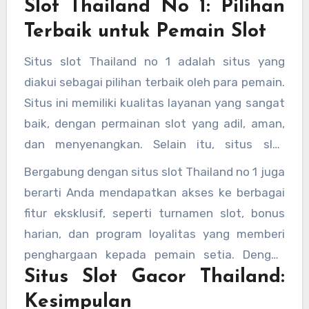
Slot Thailand No 1: Pilihan
memberikan kemenangan atau hadiah besar.
Situs slot Thailand super gacor menawarkan
Terbaik untuk Pemain Slot
permainan dengan frekuensi kemenangan
Situs slot Thailand no 1 adalah situs yang
yang tinggi dan hadiah jackpot yang
diakui sebagai pilihan terbaik oleh para pemain.
menggiurkan. Banyak pemain yang merasa
Situs ini memiliki kualitas layanan yang sangat
beruntung setelah mencoba bermain di server
baik, dengan permainan slot yang adil, aman,
ini, karena mereka lebih sering meraih
dan menyenangkan. Selain itu, situs slot
kemenangan.
Thailand no 1 juga menawarkan berbagai bonus
Bergabung dengan situs slot Thailand no 1 juga
dan promo menarik, yang memberikan
berarti Anda mendapatkan akses ke berbagai
keuntungan lebih bagi pemain.
fitur eksklusif, seperti turnamen slot, bonus
harian, dan program loyalitas yang memberi
penghargaan kepada pemain setia. Dengan
Situs Slot Gacor Thailand:
berbagai keuntungan ini, tak heran jika banyak
pemain yang memilih situs slot Thailand no 1
Kesimpulan