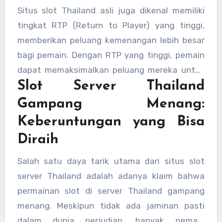
permainan dari penyedia perangkat lunak
Situs slot Thailand asli juga dikenal memiliki
terkemuka dan terpercaya, dengan tingkat
tingkat RTP (Return to Player) yang tinggi,
keberuntungan yang realistis. Keaslian situs ini
memberikan peluang kemenangan lebih besar
menjadi faktor penting bagi para pemain yang
bagi pemain. Dengan RTP yang tinggi, pemain
ingin merasakan sensasi bermain slot yang
dapat memaksimalkan peluang mereka untuk
sesungguhnya.
Slot Server Thailand
meraih kemenangan besar.
Gampang Menang:
Keberuntungan yang Bisa
Diraih
Salah satu daya tarik utama dari situs slot
server Thailand adalah adanya klaim bahwa
permainan slot di server Thailand gampang
menang. Meskipun tidak ada jaminan pasti
dalam dunia perjudian, banyak pemain