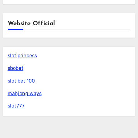
Website Official
slot princess
sbobet
slot bet 100
mahjong ways
slot777