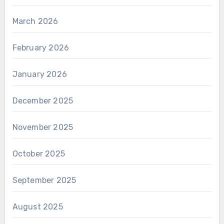
March 2026
February 2026
January 2026
December 2025
November 2025
October 2025
September 2025
August 2025