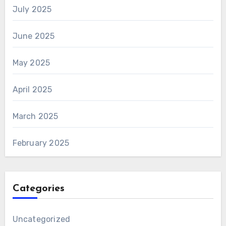
July 2025
June 2025
May 2025
April 2025
March 2025
February 2025
Categories
Uncategorized