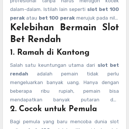
profesional tanpa harus merogoh kocek
dalam-dalam. Istilah lain seperti
slot bet 100
perak
atau
bet 100 perak
merujuk pada nilai
Kelebihan Bermain Slot
taruhan yang sangat rendah, bahkan setara
dengan uang receh sehari-hari.
Bet Rendah
1. Ramah di Kantong
Salah satu keuntungan utama dari
slot bet
rendah
adalah pemain tidak perlu
mengeluarkan banyak uang. Hanya dengan
beberapa ribu rupiah, pemain bisa
mendapatkan banyak putaran dan
2. Cocok untuk Pemula
memperbesar peluang menang.
Bagi pemula yang baru mencoba dunia slot