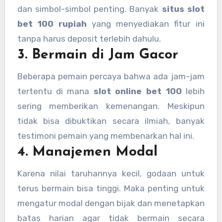
dan simbol-simbol penting. Banyak
situs slot
bet 100 rupiah
yang menyediakan fitur ini
tanpa harus deposit terlebih dahulu.
3. Bermain di Jam Gacor
Beberapa pemain percaya bahwa ada jam-jam
tertentu di mana
slot online bet 100
lebih
sering memberikan kemenangan. Meskipun
tidak bisa dibuktikan secara ilmiah, banyak
testimoni pemain yang membenarkan hal ini.
4. Manajemen Modal
Karena nilai taruhannya kecil, godaan untuk
terus bermain bisa tinggi. Maka penting untuk
mengatur modal dengan bijak dan menetapkan
batas harian agar tidak bermain secara