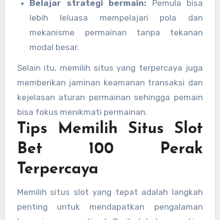
Belajar strategi bermain:
Pemula bisa
lebih leluasa mempelajari pola dan
mekanisme permainan tanpa tekanan
modal besar.
Selain itu, memilih situs yang terpercaya juga
memberikan jaminan keamanan transaksi dan
kejelasan aturan permainan sehingga pemain
bisa fokus menikmati permainan.
Tips Memilih Situs Slot
Bet 100 Perak
Terpercaya
Memilih situs slot yang tepat adalah langkah
penting untuk mendapatkan pengalaman