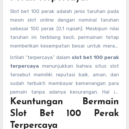
risiko yang terukur. Pada artikel ini, kita akan
membahas secara lengkap mengenai slot bet
Slot bet 100 perak adalah jenis taruhan pada
100 perak terpercaya dan bagaimana memilih
mesin slot online dengan nominal taruhan
situs terbaik untuk bermain.
sebesar 100 perak (0,1 rupiah). Meskipun nilai
taruhan ini terbilang kecil, permainan tetap
memberikan kesempatan besar untuk meraih
hadiah jackpot maupun bonus menarik lainnya.
Istilah “terpercaya” dalam
slot bet 100 perak
Banyak pemain pemula maupun profesional
terpercaya
menunjukkan bahwa situs slot
memilih taruhan ini sebagai langkah awal
tersebut memiliki reputasi baik, aman, dan
untuk meminimalisasi risiko kehilangan modal
sudah terbukti membayar kemenangan para
besar.
pemain tanpa adanya kecurangan. Hal ini
Keuntungan Bermain
sangat penting agar pengalaman bermain
tetap menyenangkan dan bebas dari
Slot Bet 100 Perak
kecurigaan.
Terpercaya