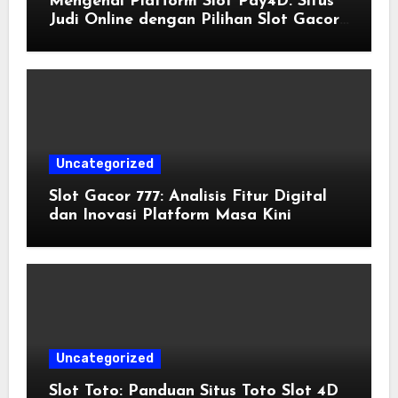
Mengenal Platform Slot Pay4D: Situs
Judi Online dengan Pilihan Slot Gacor
Terbaik
Uncategorized
Slot Gacor 777: Analisis Fitur Digital
dan Inovasi Platform Masa Kini
Uncategorized
Slot Toto: Panduan Situs Toto Slot 4D