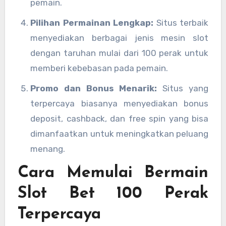
pemain.
Pilihan Permainan Lengkap:
Situs terbaik
menyediakan berbagai jenis mesin slot
dengan taruhan mulai dari 100 perak untuk
memberi kebebasan pada pemain.
Promo dan Bonus Menarik:
Situs yang
terpercaya biasanya menyediakan bonus
deposit, cashback, dan free spin yang bisa
dimanfaatkan untuk meningkatkan peluang
menang.
Cara Memulai Bermain
Slot Bet 100 Perak
Terpercaya