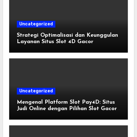
Uncategorized
Strategi Optimalisasi dan Keunggulan
Layanan Situs Slot 4D Gacor
Uncategorized
Mengenal Platform Slot Pay4D: Situs
Judi Online dengan Pilihan Slot Gacor
Terbaik