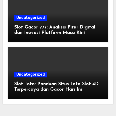
Uncategorized
Slot Gacor 777: Analisis Fitur Digital
dan Inovasi Platform Masa Kini
Uncategorized
Slot Toto: Panduan Situs Toto Slot 4D
Terpercaya dan Gacor Hari Ini