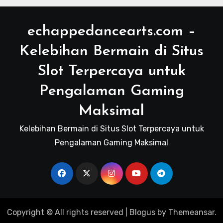
echappedancearts.com –
Kelebihan Bermain di Situs
Slot Terpercaya untuk
Pengalaman Gaming
Maksimal
Kelebihan Bermain di Situs Slot Terpercaya untuk
Pengalaman Gaming Maksimal
Copyright © All rights reserved
|
Blogus
by
Themeansar
.