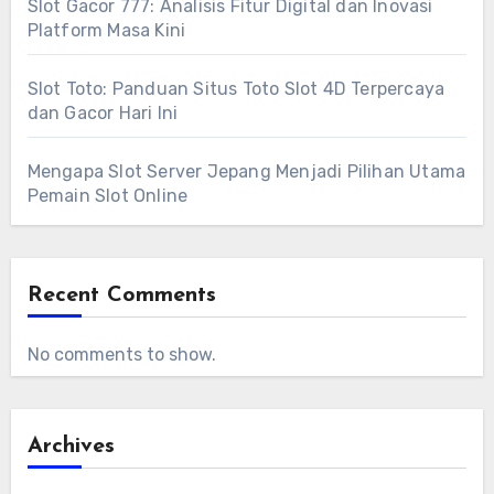
Slot Gacor 777: Analisis Fitur Digital dan Inovasi
Platform Masa Kini
Slot Toto: Panduan Situs Toto Slot 4D Terpercaya
dan Gacor Hari Ini
Mengapa Slot Server Jepang Menjadi Pilihan Utama
Pemain Slot Online
Recent Comments
No comments to show.
Archives