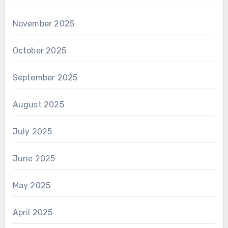
November 2025
October 2025
September 2025
August 2025
July 2025
June 2025
May 2025
April 2025