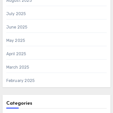
August 2025
July 2025
June 2025
May 2025
April 2025
March 2025
February 2025
Categories