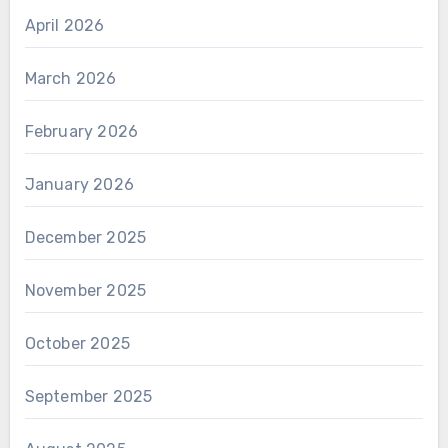
April 2026
March 2026
February 2026
January 2026
December 2025
November 2025
October 2025
September 2025