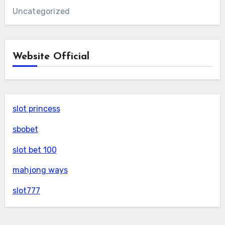
Uncategorized
Website Official
slot princess
sbobet
slot bet 100
mahjong ways
slot777