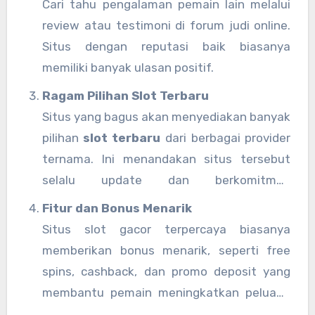
Cari tahu pengalaman pemain lain melalui
review atau testimoni di forum judi online.
Situs dengan reputasi baik biasanya
memiliki banyak ulasan positif.
Ragam Pilihan Slot Terbaru
Situs yang bagus akan menyediakan banyak
pilihan
slot terbaru
dari berbagai provider
ternama. Ini menandakan situs tersebut
selalu update dan berkomitmen
memberikan pengalaman terbaik untuk
Fitur dan Bonus Menarik
pemain.
Situs slot gacor terpercaya biasanya
memberikan bonus menarik, seperti free
spins, cashback, dan promo deposit yang
membantu pemain meningkatkan peluang
menang.