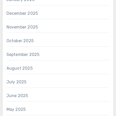
December 2025
November 2025
October 2025
September 2025
August 2025
July 2025
June 2025
May 2025