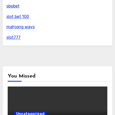
sbobet
slot bet 100
mahjong ways
slot777
You Missed
Uncategorized