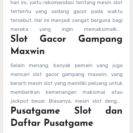
hari ini, yaitu rekomendasi tentang mesin slot
mereka bisa menemukan permainan yang lebih
tertentu yang sedang gacor pada waktu
menguntungkan. Informasi ini bisa ditemukan
tersebut. Hal ini menjadi sangat berguna bagi
melalui forum atau grup diskusi yang
mereka yang ingin memaksimalkan
membahas tentang strategi dan bocoran
Slot Gacor Gampang
keuntungan dengan bermain di mesin yang
permainan slot.
sedang memberikan kemenangan besar.
Maxwin
Selain menang, banyak pemain yang juga
mencari slot gacor gampang maxwin, yang
berarti mesin slot yang memiliki peluang untuk
memberikan kemenangan maksimal atau
jackpot besar. Biasanya, mesin slot dengan
Pusatgame Slot dan
pola maxwin memiliki fitur-fitur khusus, seperti
putaran gratis atau bonus besar, yang
Daftar Pusatgame
meningkatkan peluang untuk mendapatkan