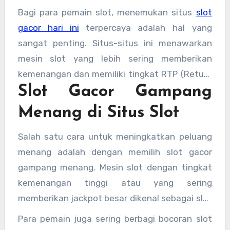
bahwa ada mesin slot tertentu yang memiliki
Bagi para pemain slot, menemukan situs
slot
pola atau algoritma yang memberikan hasil
gacor hari ini
terpercaya
adalah hal yang
lebih menguntungkan.
sangat penting. Situs-situs ini menawarkan
mesin slot yang lebih sering memberikan
kemenangan dan memiliki tingkat RTP (Return
Slot Gacor Gampang
to Player) yang lebih tinggi. Dalam mencari link
slot gacor, sangat disarankan untuk memilih
Menang di Situs Slot
situs yang sudah terpercaya dan memiliki
reputasi baik. Situs yang terpercaya biasanya
Salah satu cara untuk meningkatkan peluang
menyediakan berbagai jenis permainan slot,
menang adalah dengan memilih slot gacor
termasuk yang memiliki tingkat kemenangan
gampang menang. Mesin slot dengan tingkat
lebih tinggi.
kemenangan tinggi atau yang sering
memberikan jackpot besar dikenal sebagai slot
tergacor. Banyak pemain yang mencari bocoran
Para pemain juga sering berbagi bocoran slot
situs slot gacor untuk mengetahui di mana