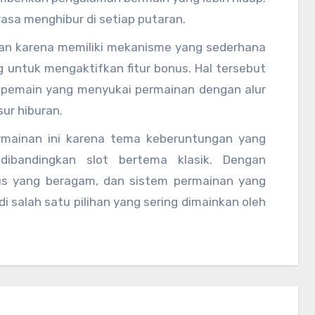
sa menghibur di setiap putaran.
lihan karena memiliki mekanisme yang sederhana
untuk mengaktifkan fitur bonus. Hal tersebut
i pemain yang menyukai permainan dengan alur
ur hiburan.
rmainan ini karena tema keberuntungan yang
ibandingkan slot bertema klasik. Dengan
nus yang beragam, dan sistem permainan yang
i salah satu pilihan yang sering dimainkan oleh