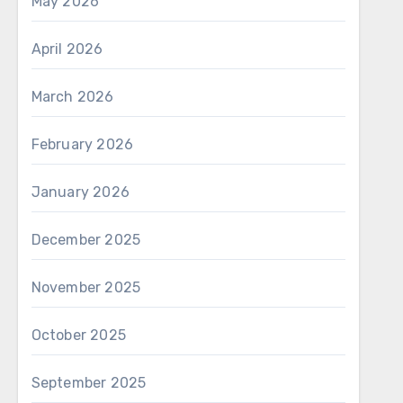
May 2026
April 2026
March 2026
February 2026
January 2026
December 2025
November 2025
October 2025
September 2025