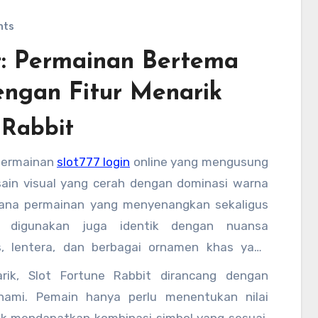
nts
t: Permainan Bertema
ngan Fitur Menarik
 Rabbit
 permainan
slot777 login
online yang mengusung
ain visual yang cerah dengan dominasi warna
sana permainan yang menyenangkan sekaligus
ng digunakan juga identik dengan nuansa
as, lentera, dan berbagai ornamen khas yang
ik, Slot Fortune Rabbit dirancang dengan
ami. Pemain hanya perlu menentukan nilai
k mendapatkan kombinasi simbol yang sesuai.