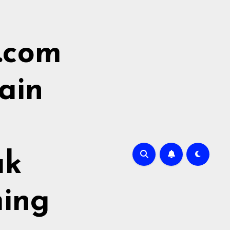
.com
ain
uk
ing