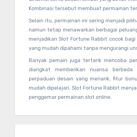
Kombinasi tersebut membuat permainan tera
Selain itu, permainan ini sering menjadi pi
namun tetap menawarkan berbagai peluang 
menjadikan Slot Fortune Rabbit cocok bag
yang mudah dipahami tanpa mengurangi uns
Banyak pemain juga tertarik mencoba pe
diangkat memberikan nuansa berbeda d
perpaduan desain yang menarik, fitur bo
mudah dipelajari, Slot Fortune Rabbit menjad
penggemar permainan slot online.