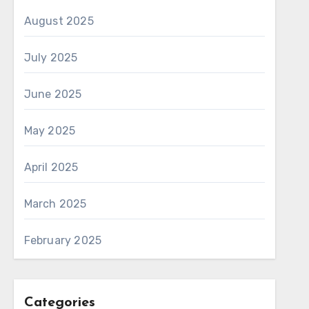
August 2025
July 2025
June 2025
May 2025
April 2025
March 2025
February 2025
Categories