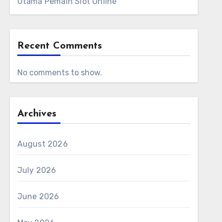
Utama Pemain Slot Online
Recent Comments
No comments to show.
Archives
August 2026
July 2026
June 2026