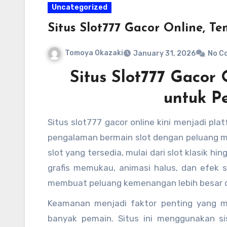
Uncategorized
Situs Slot777 Gacor Online, T
Tomoya Okazaki
January 31, 2026
No C
Situs Slot777 Gacor 
untuk P
Situs slot777 gacor online kini menjadi pla
pengalaman bermain slot dengan peluang me
slot yang tersedia, mulai dari slot klasik h
grafis memukau, animasi halus, dan efek su
membuat peluang kemenangan lebih besar di
Keamanan menjadi faktor penting yang me
banyak pemain. Situs ini menggunakan si