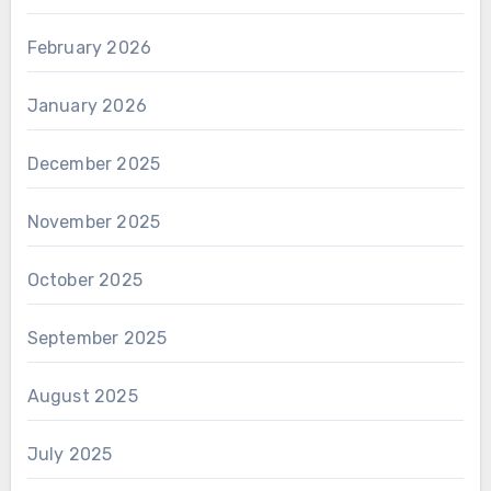
February 2026
January 2026
December 2025
November 2025
October 2025
September 2025
August 2025
July 2025