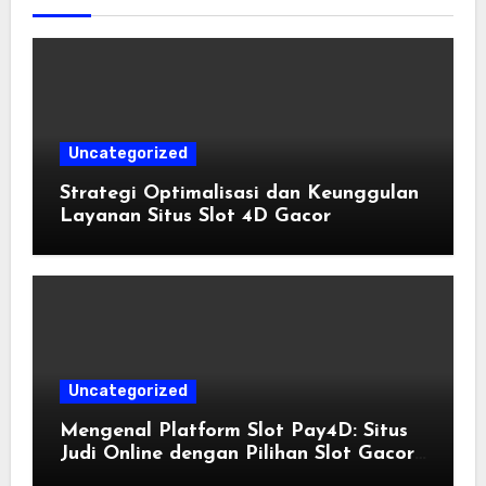
Uncategorized
Strategi Optimalisasi dan Keunggulan
Layanan Situs Slot 4D Gacor
Uncategorized
Mengenal Platform Slot Pay4D: Situs
Judi Online dengan Pilihan Slot Gacor
Terbaik