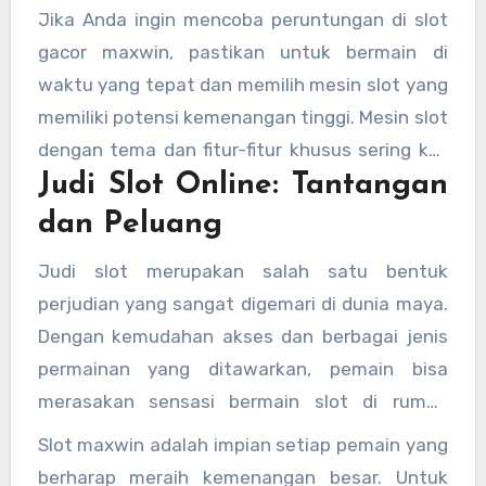
memaksimalkan peluang menang mereka. Hal
Jika Anda ingin mencoba peruntungan di slot
ini tentu saja tergantung pada faktor
gacor maxwin, pastikan untuk bermain di
keberuntungan dan strategi permainan yang
waktu yang tepat dan memilih mesin slot yang
digunakan, namun banyak yang merasa bahwa
memiliki potensi kemenangan tinggi. Mesin slot
waktu tertentu menawarkan peluang lebih
dengan tema dan fitur-fitur khusus sering kali
besar untuk meraih kemenangan maksimal.
Judi Slot Online: Tantangan
menawarkan peluang menang yang lebih besar,
terutama jika Anda mengoptimalkan strategi
dan Peluang
taruhan Anda.
Judi slot merupakan salah satu bentuk
perjudian yang sangat digemari di dunia maya.
Dengan kemudahan akses dan berbagai jenis
permainan yang ditawarkan, pemain bisa
merasakan sensasi bermain slot di rumah
sendiri. Namun, meskipun judi slot menawarkan
Slot maxwin adalah impian setiap pemain yang
peluang besar untuk menang, penting untuk
berharap meraih kemenangan besar. Untuk