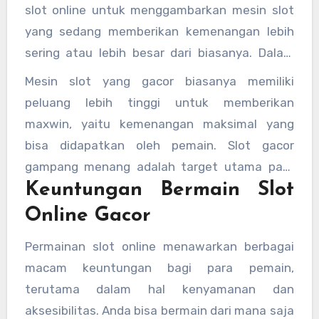
slot online untuk menggambarkan mesin slot
yang sedang memberikan kemenangan lebih
sering atau lebih besar dari biasanya. Dalam
dunia perjudian online, istilah “gacor” mengacu
Mesin slot yang gacor biasanya memiliki
pada kondisi mesin slot yang sedang “panas”
peluang lebih tinggi untuk memberikan
atau dalam keadaan mudah memberikan
maxwin, yaitu kemenangan maksimal yang
kemenangan. Banyak pemain mencari slot
bisa didapatkan oleh pemain. Slot gacor
gacor hari ini karena mereka ingin
gampang menang adalah target utama para
memanfaatkan peluang besar untuk meraih
Keuntungan Bermain Slot
pemain yang ingin memperoleh keuntungan
kemenangan.
dalam waktu singkat.
Online Gacor
Permainan slot online menawarkan berbagai
macam keuntungan bagi para pemain,
terutama dalam hal kenyamanan dan
aksesibilitas. Anda bisa bermain dari mana saja