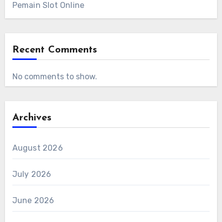
Pemain Slot Online
Recent Comments
No comments to show.
Archives
August 2026
July 2026
June 2026