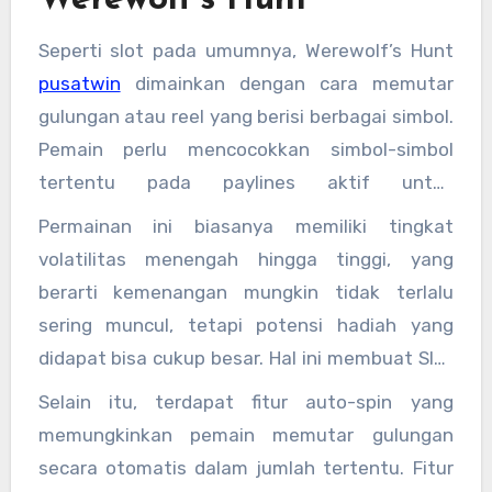
Werewolf’s Hunt
membuat pengalaman bermain menjadi lebih
hidup dan tidak membosankan.
Seperti slot pada umumnya, Werewolf’s Hunt
pusatwin
dimainkan dengan cara memutar
gulungan atau reel yang berisi berbagai simbol.
Pemain perlu mencocokkan simbol-simbol
tertentu pada paylines aktif untuk
mendapatkan kemenangan. Setiap simbol
Permainan ini biasanya memiliki tingkat
memiliki nilai berbeda, dan kombinasi tertentu
volatilitas menengah hingga tinggi, yang
dapat memicu fitur bonus atau pengganda
berarti kemenangan mungkin tidak terlalu
kemenangan.
sering muncul, tetapi potensi hadiah yang
didapat bisa cukup besar. Hal ini membuat Slot
Werewolf’s Hunt lebih cocok bagi pemain yang
Selain itu, terdapat fitur auto-spin yang
menyukai tantangan dan kesabaran dalam
memungkinkan pemain memutar gulungan
bermain.
secara otomatis dalam jumlah tertentu. Fitur