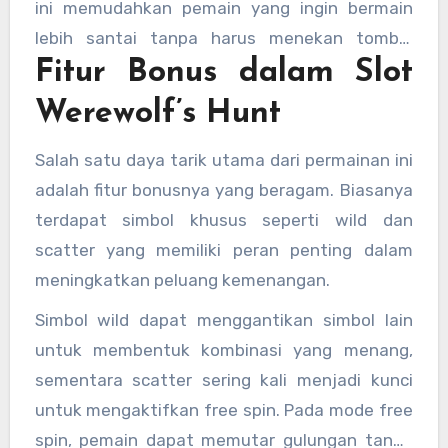
ini memudahkan pemain yang ingin bermain
lebih santai tanpa harus menekan tombol
Fitur Bonus dalam Slot
setiap saat.
Werewolf’s Hunt
Salah satu daya tarik utama dari permainan ini
adalah fitur bonusnya yang beragam. Biasanya
terdapat simbol khusus seperti wild dan
scatter yang memiliki peran penting dalam
meningkatkan peluang kemenangan.
Simbol wild dapat menggantikan simbol lain
untuk membentuk kombinasi yang menang,
sementara scatter sering kali menjadi kunci
untuk mengaktifkan free spin. Pada mode free
spin, pemain dapat memutar gulungan tanpa