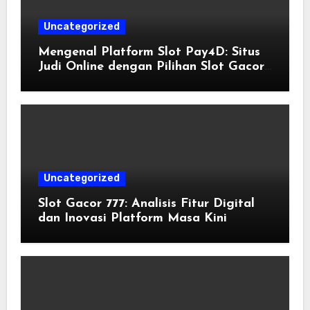
Uncategorized
Mengenal Platform Slot Pay4D: Situs
Judi Online dengan Pilihan Slot Gacor
Terbaik
Uncategorized
Slot Gacor 777: Analisis Fitur Digital
dan Inovasi Platform Masa Kini