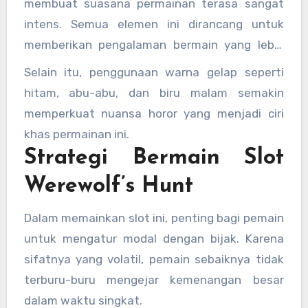
membuat suasana permainan terasa sangat
intens. Semua elemen ini dirancang untuk
memberikan pengalaman bermain yang lebih
mendalam dibandingkan slot bertema biasa.
Selain itu, penggunaan warna gelap seperti
hitam, abu-abu, dan biru malam semakin
memperkuat nuansa horor yang menjadi ciri
khas permainan ini.
Strategi Bermain Slot
Werewolf’s Hunt
Dalam memainkan slot ini, penting bagi pemain
untuk mengatur modal dengan bijak. Karena
sifatnya yang volatil, pemain sebaiknya tidak
terburu-buru mengejar kemenangan besar
dalam waktu singkat.