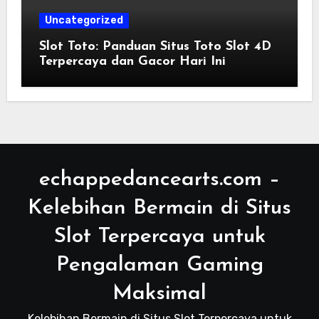
Uncategorized
Slot Toto: Panduan Situs Toto Slot 4D
Terpercaya dan Gacor Hari Ini
echappedancearts.com –
Kelebihan Bermain di Situs
Slot Terpercaya untuk
Pengalaman Gaming
Maksimal
Kelebihan Bermain di Situs Slot Terpercaya untuk