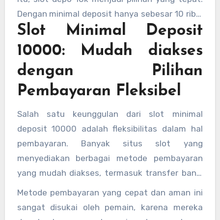
Dengan minimal deposit hanya sebesar 10 ribu,
Slot Minimal Deposit
pemain dapat memulai permainan dengan
risiko yang lebih rendah namun tetap
10000: Mudah diakses
mendapatkan keseruan yang maksimal. Di
dengan Pilihan
situs-situs ini, Anda tidak hanya akan
mendapatkan pilihan permainan yang
Pembayaran Fleksibel
bervariasi, tetapi juga peluang untuk menang
Salah satu keunggulan dari slot minimal
besar meskipun dengan modal kecil.
deposit 10000 adalah fleksibilitas dalam hal
pembayaran. Banyak situs slot yang
menyediakan berbagai metode pembayaran
yang mudah diakses, termasuk transfer bank,
e-wallet, hingga pilihan pembayaran lainnya.
Metode pembayaran yang cepat dan aman ini
Beberapa situs bahkan menerima pembayaran
sangat disukai oleh pemain, karena mereka
melalui slot deposit dana, yang memungkinkan