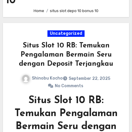
10
Home
situs slot depo 10 bonus 10
Uncategorized
Situs Slot 10 RB: Temukan
Pengalaman Bermain Seru
dengan Deposit Terjangkau
Shinobu Kocho
September 22, 2025
No Comments
Situs Slot 10 RB:
Temukan Pengalaman
Bermain Seru dengan