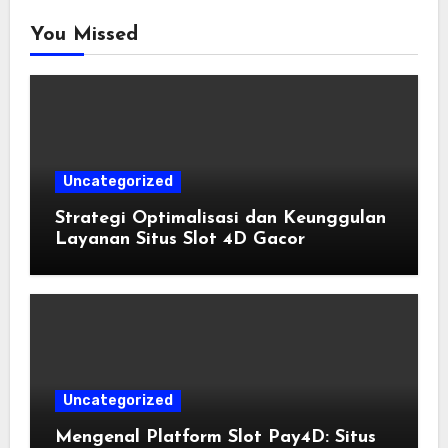
You Missed
Uncategorized
Strategi Optimalisasi dan Keunggulan
Layanan Situs Slot 4D Gacor
Uncategorized
Mengenal Platform Slot Pay4D: Situs