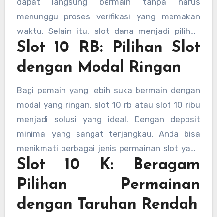
dapat langsung bermain tanpa harus
pemain untuk melakukan deposit
menunggu proses verifikasi yang memakan
menggunakan saldo Dana mereka dengan
waktu. Selain itu, slot dana menjadi pilihan
cepat dan mudah.
Slot 10 RB: Pilihan Slot
favorit karena menawarkan kemudahan
transaksi tanpa biaya tambahan yang
dengan Modal Ringan
membebani pemain.
Bagi pemain yang lebih suka bermain dengan
modal yang ringan, slot 10 rb atau slot 10 ribu
menjadi solusi yang ideal. Dengan deposit
minimal yang sangat terjangkau, Anda bisa
menikmati berbagai jenis permainan slot yang
Slot 10 K: Beragam
menarik. Walaupun nominal depositnya kecil,
banyak pemain yang berhasil meraih
Pilihan Permainan
kemenangan besar hanya dengan modal 10
dengan Taruhan Rendah
ribu saja. Keberuntungan memang bisa datang