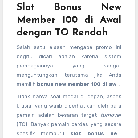
member 100
dengan aman. Bermain
Slot Bonus New
melakukan deposit. Fenomena ini
melalui
link slot terpercaya
menjamin
membuat pencarian akan
situs slot
Member 100 di Awal
bahwa setiap putaran mesin berjalan
terpercaya
dan
link slot terbaru
secara transparan dan bebas manipulasi.
dengan TO Rendah
semakin meningkat setiap harinya, karena
Ditambah lagi, kehadiran
situs slot
semua orang ingin menemukan tempat
Salah satu alasan mengapa promo ini
terbaru
yang terus bermunculan
bermain yang tidak hanya seru tetapi juga
begitu dicari adalah karena sistem
membawa angin segar dengan teknologi
adil dan terbukti membayar kemenangan
pembagiannya yang sangat
mutakhir dan server yang lebih stabil,
pemainnya.
menguntungkan, terutama jika Anda
sehingga peluang Anda untuk meraih
memilih
bonus new member 100 di awal
jackpot besar menjadi jauh lebih terbuka
atau
bonus new member 100 di depan
.
lebar sejak hari pertama bergabung.
Tidak hanya soal modal di depan, aspek
Dengan mengaktifkan
slot bonus new
krusial yang wajib diperhatikan oleh para
member 100 di awal
, modal yang Anda
pemain adalah besaran target
turnover
miliki langsung berlipat ganda sebelum
(TO). Banyak pemain cerdas yang secara
taruhan pertama dimulai. Ini memberikan
spesifik memburu
slot bonus new