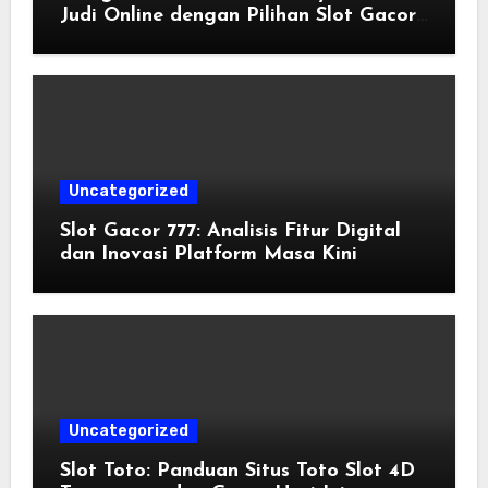
Judi Online dengan Pilihan Slot Gacor
Terbaik
Uncategorized
Slot Gacor 777: Analisis Fitur Digital
dan Inovasi Platform Masa Kini
Uncategorized
Slot Toto: Panduan Situs Toto Slot 4D