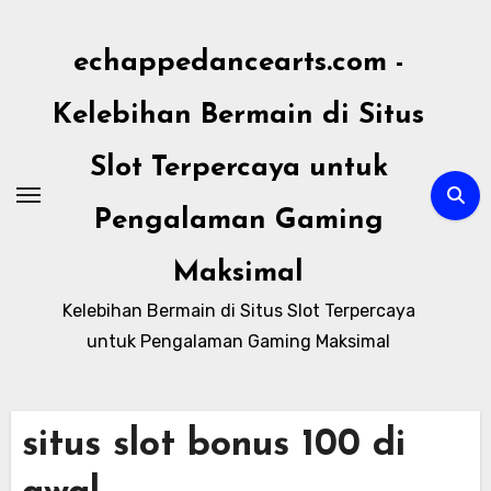
Skip
to
echappedancearts.com -
content
Kelebihan Bermain di Situs
Slot Terpercaya untuk
Pengalaman Gaming
Maksimal
Kelebihan Bermain di Situs Slot Terpercaya
untuk Pengalaman Gaming Maksimal
situs slot bonus 100 di