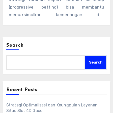
(progressive betting) bisa membantu
memaksimalkan kemenangan dan
meminimalkan kerugian saat bermain slot bet
100.
Search
Search
Recent Posts
Strategi Optimalisasi dan Keunggulan Layanan
Situs Slot 4D Gacor