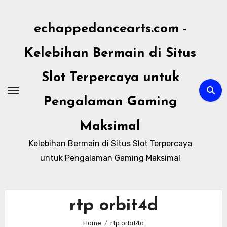
Skip
to
echappedancearts.com -
content
Kelebihan Bermain di Situs
Slot Terpercaya untuk
Pengalaman Gaming
Maksimal
Kelebihan Bermain di Situs Slot Terpercaya
untuk Pengalaman Gaming Maksimal
rtp orbit4d
Home
rtp orbit4d