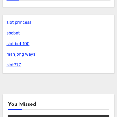
slot princess
sbobet
slot bet 100
mahjong ways
slot777
You Missed