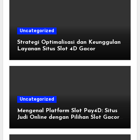
Uncategorized
Strategi Optimalisasi dan Keunggulan
Layanan Situs Slot 4D Gacor
Uncategorized
Mengenal Platform Slot Pay4D: Situs
Judi Online dengan Pilihan Slot Gacor
Terbaik