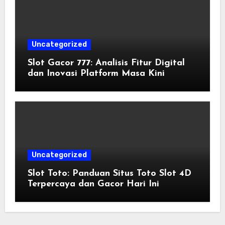
Uncategorized
Slot Gacor 777: Analisis Fitur Digital
dan Inovasi Platform Masa Kini
Uncategorized
Slot Toto: Panduan Situs Toto Slot 4D
Terpercaya dan Gacor Hari Ini