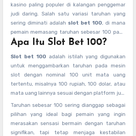
kasino paling populer di kalangan penggemar
judi daring. Salah satu variasi taruhan yang
sering diminati adalah
slot bet 100
, di mana
pemain memasang taruhan sebesar 100 pada
Apa Itu Slot Bet 100?
setiap putaran mesin
orbit4d daftar
. Artikel ini
akan membahas secara lengkap tentang apa
Slot bet 100
adalah istilah yang digunakan
itu slot bet 100, keuntungan bermain dengan
untuk menggambarkan taruhan pada mesin
taruhan tersebut, serta tips untuk
slot dengan nominal 100 unit mata uang
memaksimalkan peluang menang.
tertentu, misalnya 100 rupiah, 100 dolar, atau
mata uang lainnya sesuai dengan platform judi
yang digunakan. Taruhan ini termasuk dalam
Taruhan sebesar 100 sering dianggap sebagai
kategori menengah, tidak terlalu kecil sehingga
pilihan yang ideal bagi pemain yang ingin
menghasilkan kemenangan yang minim, namun
merasakan sensasi bermain dengan taruhan
juga tidak terlalu besar sehingga berisiko
signifikan, tapi tetap menjaga kestabilan