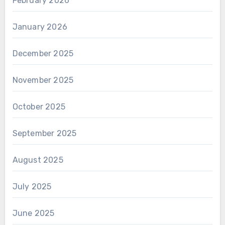
February 2026
January 2026
December 2025
November 2025
October 2025
September 2025
August 2025
July 2025
June 2025