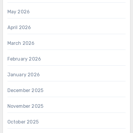
May 2026
April 2026
March 2026
February 2026
January 2026
December 2025
November 2025
October 2025