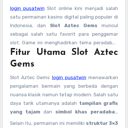
login pusatwin
Slot online kini menjadi salah
satu permainan kasino digital paling populer di
Indonesia, dan
Slot Aztec Gems
muncul
sebagai salah satu favorit para penggemar
slot. Game ini menghadirkan tema peradaban
Fitur Utama Slot Aztec
kuno Aztec dengan simbol-simbol khas yang
memikat mata. Selain visual yang menarik,
Gems
permainan ini menawarkan mekanisme
sederhana namun menyenangkan yang cocok
Slot Aztec Gems
login pusatwin
menawarkan
untuk pemula maupun pemain berpengalaman.
pengalaman bermain yang berbeda dengan
nuansa klasik namun tetap modern. Salah satu
daya tarik utamanya adalah
tampilan grafis
yang tajam
dan
simbol khas peradaban
Aztec
, seperti permata berwarna-warni,
Selain itu, permainan ini memiliki
struktur 3×3