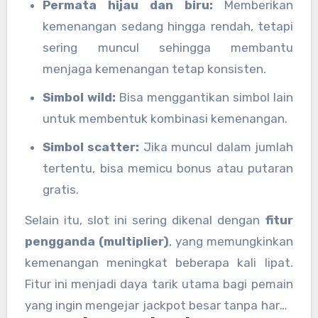
Permata hijau dan biru:
Memberikan
kemenangan sedang hingga rendah, tetapi
sering muncul sehingga membantu
menjaga kemenangan tetap konsisten.
Simbol wild:
Bisa menggantikan simbol lain
untuk membentuk kombinasi kemenangan.
Simbol scatter:
Jika muncul dalam jumlah
tertentu, bisa memicu bonus atau putaran
gratis.
Selain itu, slot ini sering dikenal dengan
fitur
pengganda (multiplier)
, yang memungkinkan
kemenangan meningkat beberapa kali lipat.
Fitur ini menjadi daya tarik utama bagi pemain
yang ingin mengejar jackpot besar tanpa harus