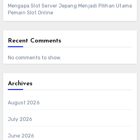
Mengapa Slot Server Jepang Menjadi Pilihan Utama
Pemain Slot Online
Recent Comments
No comments to show.
Archives
August 2026
July 2026
June 2026