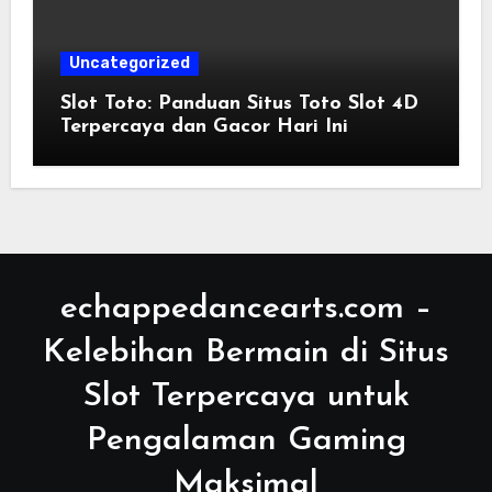
Uncategorized
Slot Toto: Panduan Situs Toto Slot 4D
Terpercaya dan Gacor Hari Ini
echappedancearts.com –
Kelebihan Bermain di Situs
Slot Terpercaya untuk
Pengalaman Gaming
Maksimal