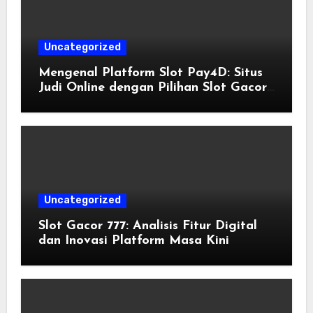
Uncategorized
Mengenal Platform Slot Pay4D: Situs
Judi Online dengan Pilihan Slot Gacor
Terbaik
Uncategorized
Slot Gacor 777: Analisis Fitur Digital
dan Inovasi Platform Masa Kini