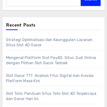
Recent Posts
Strategi Optimalisasi dan Keunggulan Layanan
Situs Slot 4D Gacor
Mengenal Platform Slot Pay4D: Situs Judi Online
dengan Pilihan Slot Gacor Terbaik
Slot Gacor 777: Analisis Fitur Digital dan Inovasi
Platform Masa Kini
Slot Toto: Panduan Situs Toto Slot 4D Terpercaya
dan Gacor Hari Ini