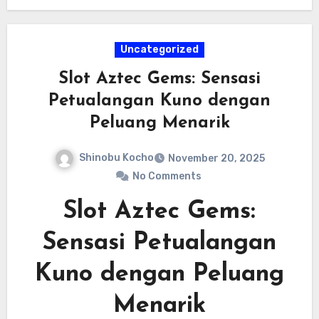
Uncategorized
Slot Aztec Gems: Sensasi
Petualangan Kuno dengan
Peluang Menarik
Shinobu Kocho
November 20, 2025
No Comments
Slot Aztec Gems:
Sensasi Petualangan
Kuno dengan Peluang
Menarik