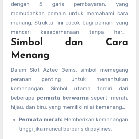
topeng kuno, dan artefak emas. Warna-warna
dengan 5 garis pembayaran, yang
cerah pada simbol ini tidak hanya menambah
memudahkan pemain untuk memahami cara
estetika visual, tetapi juga membuat
menang. Struktur ini cocok bagi pemain yang
pengalaman bermain lebih hidup.
mencari kesederhanaan tanpa harus
Simbol dan Cara
menghadapi rintangan yang rumit seperti pada
slot dengan banyak gulungan dan paylines.
Menang
Dengan fitur ini, peluang untuk mendapatkan
kombinasi kemenangan tetap tinggi dan
Dalam Slot Aztec Gems, simbol memegang
menarik.
peranan penting untuk menentukan
kemenangan. Simbol utama terdiri dari
beberapa
permata berwarna
seperti merah,
hijau, dan biru, yang memiliki nilai kemenangan
berbeda. Ada juga simbol
scatter
dan simbol
Permata merah:
Memberikan kemenangan
wild
yang dapat meningkatkan peluang
tinggi jika muncul berbaris di paylines.
pemain untuk mendapatkan hadiah besar.