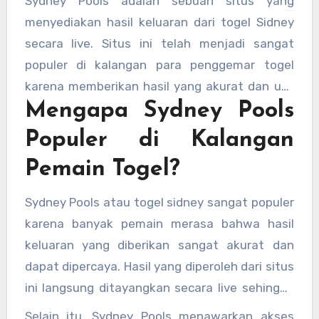
Sydney Pools adalah sebuah situs yang
menyediakan hasil keluaran dari togel Sidney
secara live. Situs ini telah menjadi sangat
populer di kalangan para penggemar togel
karena memberikan hasil yang akurat dan up-
Mengapa Sydney Pools
to-date. Banyak pemain togel yang menunggu
setiap hasil keluaran dari Sydney Pools untuk
Populer di Kalangan
menentukan angka yang akan mereka pasang
Pemain Togel?
pada permainan togel. Dalam dunia togel, data
sdy atau data Sydney adalah informasi yang
Sydney Pools atau togel sidney sangat populer
sangat dicari oleh para pemain untuk
karena banyak pemain merasa bahwa hasil
memprediksi angka yang akan keluar
keluaran yang diberikan sangat akurat dan
selanjutnya
sidney pools
.
dapat dipercaya. Hasil yang diperoleh dari situs
ini langsung ditayangkan secara live sehingga
para pemain bisa melihat angka yang keluar
Selain itu, Sydney Pools menawarkan akses