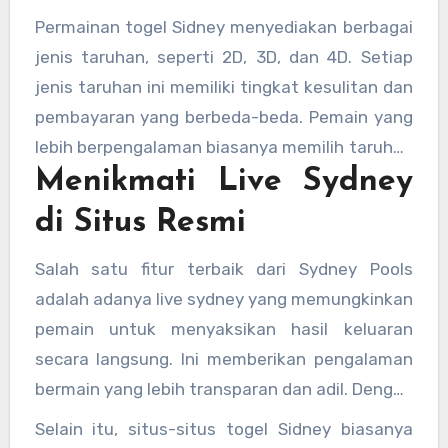
menebak angka yang akan keluar pada putaran
Permainan togel Sidney menyediakan berbagai
togel tertentu. Angka-angka ini diambil secara
jenis taruhan, seperti 2D, 3D, dan 4D. Setiap
acak dan ditayangkan secara langsung melalui
jenis taruhan ini memiliki tingkat kesulitan dan
situs live sydney.
pembayaran yang berbeda-beda. Pemain yang
lebih berpengalaman biasanya memilih taruhan
Menikmati Live Sydney
dengan tingkat kesulitan lebih tinggi karena
menawarkan hadiah yang lebih besar.
di Situs Resmi
Salah satu fitur terbaik dari Sydney Pools
adalah adanya live sydney yang memungkinkan
pemain untuk menyaksikan hasil keluaran
secara langsung. Ini memberikan pengalaman
bermain yang lebih transparan dan adil. Dengan
menonton live sydney, pemain dapat
Selain itu, situs-situs togel Sidney biasanya