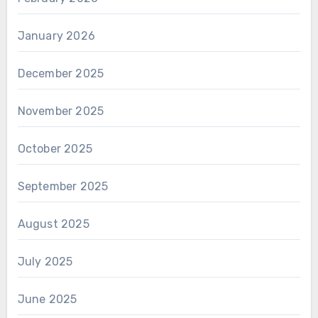
January 2026
December 2025
November 2025
October 2025
September 2025
August 2025
July 2025
June 2025