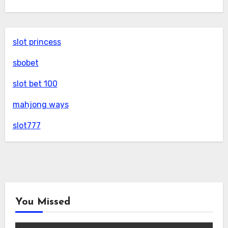
slot princess
sbobet
slot bet 100
mahjong ways
slot777
You Missed