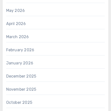
May 2026
April 2026
March 2026
February 2026
January 2026
December 2025
November 2025
October 2025