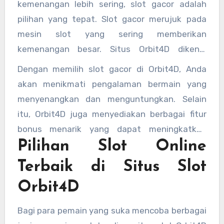
kemenangan lebih sering, slot gacor adalah
pilihan yang tepat. Slot gacor merujuk pada
mesin slot yang sering memberikan
kemenangan besar. Situs Orbit4D dikenal
memiliki banyak pilihan mesin slot gacor yang
Dengan memilih slot gacor di Orbit4D, Anda
dapat memberikan peluang besar bagi para
akan menikmati pengalaman bermain yang
pemain untuk menang.
menyenangkan dan menguntungkan. Selain
itu, Orbit4D juga menyediakan berbagai fitur
bonus menarik yang dapat meningkatkan
Pilihan Slot Online
peluang Anda untuk menang lebih banyak.
Terbaik di Situs Slot
Orbit4D
Bagi para pemain yang suka mencoba berbagai