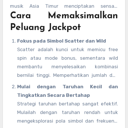
memberikan pengganda (multiplier) besar.
musik Asia Timur menciptakan sensasi
Putaran bonus ini menjadi momen utama
Cara Memaksimalkan
petualangan yang unik. Pemain yang
untuk mendekatkan diri pada jackpot,
memahami mekanisme simbol dan fitur bonus
Peluang Jackpot
sehingga strategi bermain harus menekankan
akan lebih mudah mengatur strategi taruhan
pengelolaan modal dan pemanfaatan fitur
agar setiap putaran memiliki peluang maksimal
Fokus pada Simbol Scatter dan Wild
scatter secara maksimal.
untuk menghasilkan kemenangan besar.
Scatter adalah kunci untuk memicu free
spin atau mode bonus, sementara wild
membantu menyelesaikan kombinasi
bernilai tinggi. Memperhatikan jumlah dan
posisi simbol ini selama beberapa putaran
Mulai dengan Taruhan Kecil dan
awal akan membantu pemain menentukan
Tingkatkan Secara Bertahap
momen tepat untuk menaikkan taruhan,
Strategi taruhan bertahap sangat efektif.
sehingga potensi jackpot lebih besar.
Mulailah dengan taruhan rendah untuk
mengeksplorasi pola simbol dan frekuensi