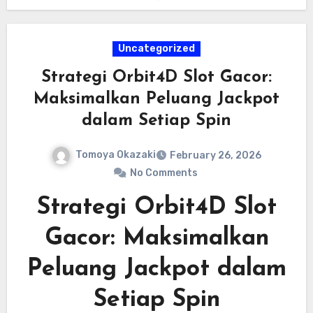
Uncategorized
Strategi Orbit4D Slot Gacor:
Maksimalkan Peluang Jackpot
dalam Setiap Spin
Tomoya Okazaki
February 26, 2026
No Comments
Strategi Orbit4D Slot
Gacor: Maksimalkan
Peluang Jackpot dalam
Setiap Spin