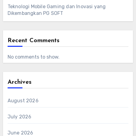
Teknologi Mobile Gaming dan Inovasi yang
Dikembangkan PG SOFT
Recent Comments
No comments to show.
Archives
August 2026
July 2026
June 2026