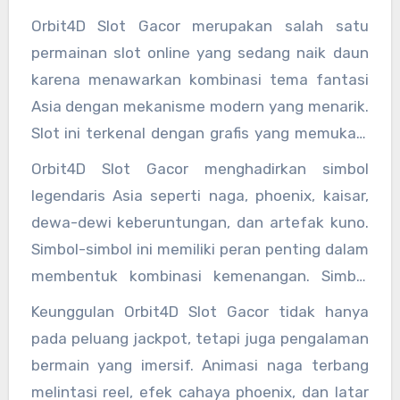
Orbit4D Slot Gacor merupakan salah satu
permainan slot online yang sedang naik daun
karena menawarkan kombinasi tema fantasi
Asia dengan mekanisme modern yang menarik.
Slot ini terkenal dengan grafis yang memukau,
animasi simbol legenda Asia, serta fitur bonus
Orbit4D Slot Gacor menghadirkan simbol
yang bisa membawa pemain meraih jackpot
legendaris Asia seperti naga, phoenix, kaisar,
besar. Namun, untuk benar-benar
dewa-dewi keberuntungan, dan artefak kuno.
memaksimalkan peluang kemenangan,
Simbol-simbol ini memiliki peran penting dalam
dibutuhkan strategi bermain yang tepat,
membentuk kombinasi kemenangan. Simbol
bukan hanya mengandalkan keberuntungan
wild
biasanya menggantikan simbol lain untuk
Keunggulan Orbit4D Slot Gacor tidak hanya
semata. Artikel ini akan membahas cara-cara
menyelesaikan kombinasi, sedangkan simbol
pada peluang jackpot, tetapi juga pengalaman
efektif untuk meningkatkan peluang jackpot
orbit4d daftar
memicu putaran gratis (free
bermain yang imersif. Animasi naga terbang
dalam setiap spin Orbit4D Slot Gacor.
spin) atau mode bonus yang sering kali
melintasi reel, efek cahaya phoenix, dan latar