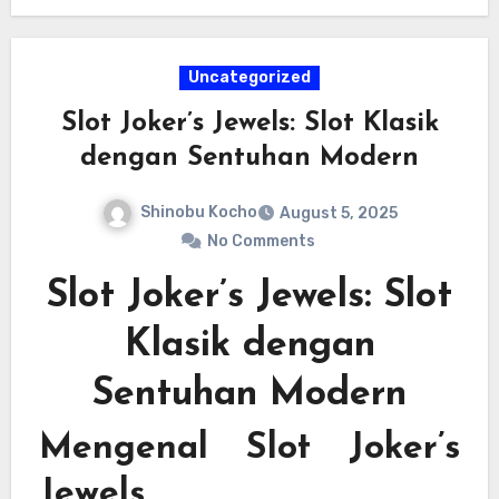
Uncategorized
Slot Joker’s Jewels: Slot Klasik
dengan Sentuhan Modern
Shinobu Kocho
August 5, 2025
No Comments
Slot Joker’s Jewels: Slot
Klasik dengan
Sentuhan Modern
Mengenal Slot Joker’s
Jewels