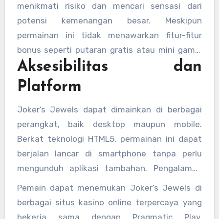
karena kemenangan besar mungkin datang
menikmati risiko dan mencari sensasi dari
secara tidak terduga dan dalam jumlah yang
potensi kemenangan besar. Meskipun
signifikan.
permainan ini tidak menawarkan fitur-fitur
bonus seperti putaran gratis atau mini game,
Aksesibilitas dan
namun pembayarannya bisa sangat
menguntungkan jika keberuntungan berpihak.
Platform
Joker’s Jewels dapat dimainkan di berbagai
perangkat, baik desktop maupun mobile.
Berkat teknologi HTML5, permainan ini dapat
berjalan lancar di smartphone tanpa perlu
mengunduh aplikasi tambahan. Pengalaman
bermain tetap optimal, baik pada layar besar
Pemain dapat menemukan Joker’s Jewels di
maupun kecil.
berbagai situs kasino online terpercaya yang
bekerja sama dengan Pragmatic Play.