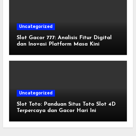
Uncategorized
Slot Gacor 777: Analisis Fitur Digital
dan Inovasi Platform Masa Kini
Uncategorized
Slot Toto: Panduan Situs Toto Slot 4D
Terpercaya dan Gacor Hari Ini