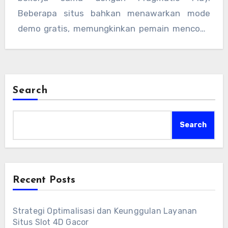
Beberapa situs bahkan menawarkan mode
demo gratis, memungkinkan pemain mencoba
permainan ini tanpa menggunakan uang
sungguhan terlebih dahulu.
Search
Search
Recent Posts
Strategi Optimalisasi dan Keunggulan Layanan
Situs Slot 4D Gacor