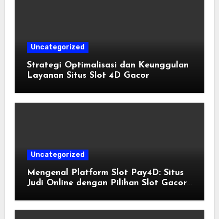
Uncategorized
Strategi Optimalisasi dan Keunggulan
Layanan Situs Slot 4D Gacor
Uncategorized
Mengenal Platform Slot Pay4D: Situs
Judi Online dengan Pilihan Slot Gacor
Terbaik