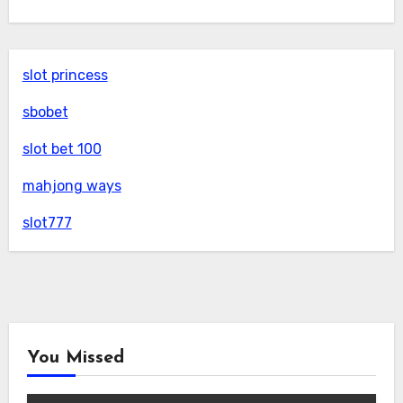
slot princess
sbobet
slot bet 100
mahjong ways
slot777
You Missed