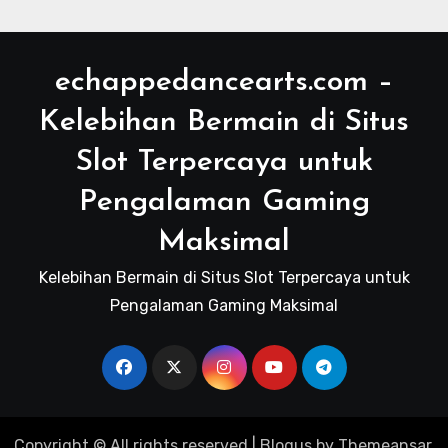
echappedancearts.com –
Kelebihan Bermain di Situs
Slot Terpercaya untuk
Pengalaman Gaming
Maksimal
Kelebihan Bermain di Situs Slot Terpercaya untuk
Pengalaman Gaming Maksimal
Copyright © All rights reserved
|
Blogus
by
Themeansar
.