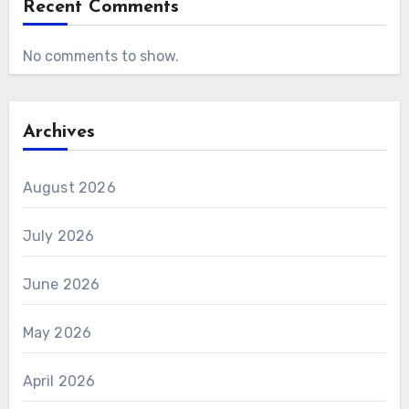
Recent Comments
No comments to show.
Archives
August 2026
July 2026
June 2026
May 2026
April 2026