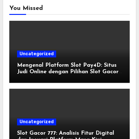
You Missed
Uncategorized
Mengenal Platform Slot Pay4D: Situs
Judi Online dengan Pilihan Slot Gacor
Terbaik
Uncategorized
Slot Gacor 777: Analisis Fitur Digital