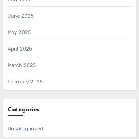
June 2025
May 2025
April 2025
March 2025
February 2025
Categories
Uncategorized