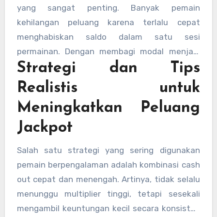
kemenangan besar. Karena itu, penting untuk
yang sangat penting. Banyak pemain
tidak terburu-buru dan selalu memperhatikan
kehilangan peluang karena terlalu cepat
ritme permainan dalam beberapa ronde awal
menghabiskan saldo dalam satu sesi
sebelum menentukan strategi taruhan.
permainan. Dengan membagi modal menjadi
Strategi dan Tips
beberapa bagian kecil, pemain bisa memiliki
lebih banyak kesempatan untuk mencoba
Realistis untuk
berbagai strategi cash out. Pendekatan ini
Meningkatkan Peluang
juga membantu mengurangi risiko kerugian
besar dalam waktu singkat.
Jackpot
Salah satu strategi yang sering digunakan
pemain berpengalaman adalah kombinasi cash
out cepat dan menengah. Artinya, tidak selalu
menunggu multiplier tinggi, tetapi sesekali
mengambil keuntungan kecil secara konsisten