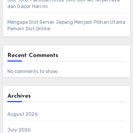
dan Gacor Hari Ini
Mengapa Slot Server Jepang Menjadi Pilihan Utama
Pemain Slot Online
Recent Comments
No comments to show.
Archives
August 2026
July 2026