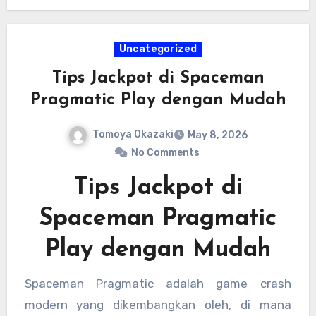
Uncategorized
Tips Jackpot di Spaceman
Pragmatic Play dengan Mudah
Tomoya Okazaki
May 8, 2026
No Comments
Tips Jackpot di
Spaceman Pragmatic
Play dengan Mudah
Spaceman Pragmatic
adalah game crash
modern yang dikembangkan oleh, di mana