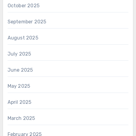
October 2025
September 2025
August 2025
July 2025
June 2025
May 2025
April 2025
March 2025
February 2025