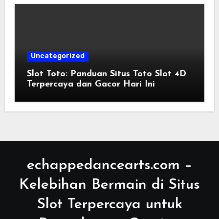
Uncategorized
Slot Toto: Panduan Situs Toto Slot 4D
Terpercaya dan Gacor Hari Ini
echappedancearts.com –
Kelebihan Bermain di Situs
Slot Terpercaya untuk