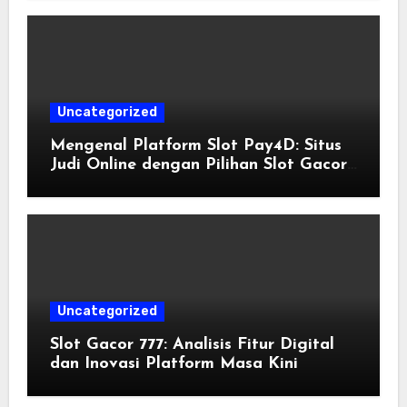
Uncategorized
Mengenal Platform Slot Pay4D: Situs
Judi Online dengan Pilihan Slot Gacor
Terbaik
Uncategorized
Slot Gacor 777: Analisis Fitur Digital
dan Inovasi Platform Masa Kini