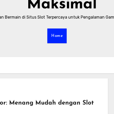
Maksimal
an Bermain di Situs Slot Terpercaya untuk Pengalaman Ga
Home
acor: Menang Mudah dengan Slot