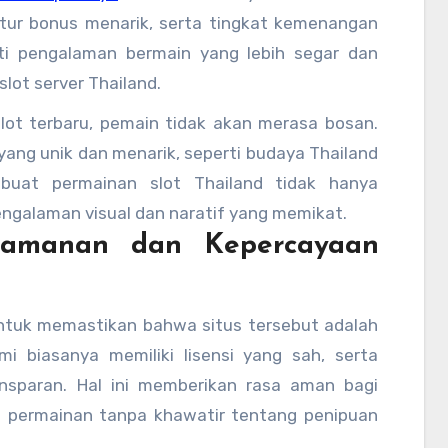
tur bonus menarik, serta tingkat kemenangan
ti pengalaman bermain yang lebih segar dan
lot server Thailand.
lot terbaru, pemain tidak akan merasa bosan.
ang unik dan menarik, seperti budaya Thailand
mbuat permainan slot Thailand tidak hanya
ngalaman visual dan naratif yang memikat.
Keamanan dan Kepercayaan
 untuk memastikan bahwa situs tersebut adalah
mi biasanya memiliki lisensi yang sah, serta
sparan. Hal ini memberikan rasa aman bagi
 permainan tanpa khawatir tentang penipuan