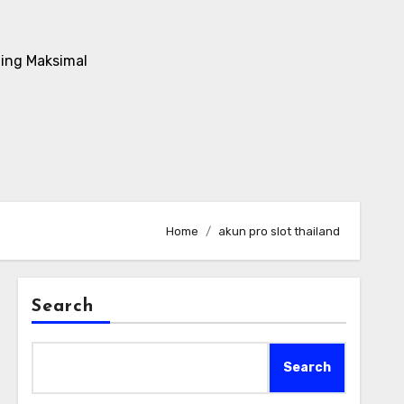
ming Maksimal
Home
akun pro slot thailand
Search
Search