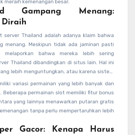
k meraih kemenangan besar.
and Gampang Menang:
Diraih
ot server Thailand adalah adanya klaim bahwa
ng menang. Meskipun tidak ada jaminan pasti
n melaporkan bahwa mereka lebih sering
r Thailand dibandingkan di situs lain. Hal ini
yang lebih menguntungkan, atau karena sistem
adil.
miliki variasi permainan yang lebih banyak dan
Beberapa permainan slot memiliki fitur bonus
ntara yang lainnya menawarkan putaran gratis
kemenangan tanpa perlu mempertaruhkan lebih
uper Gacor: Kenapa Harus