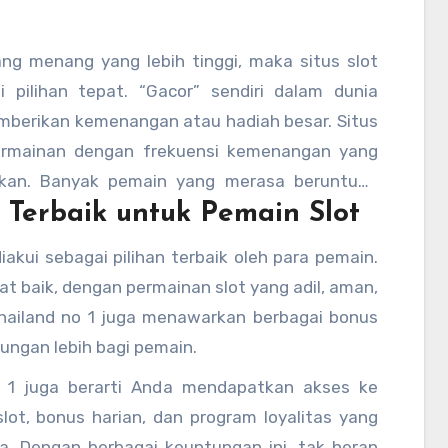
ng menang yang lebih tinggi, maka situs slot
 pilihan tepat. “Gacor” sendiri dalam dunia
emberikan kemenangan atau hadiah besar. Situs
ermainan dengan frekuensi kemenangan yang
rkan. Banyak pemain yang merasa beruntung
n Terbaik untuk Pemain Slot
ena mereka lebih sering meraih kemenangan.
iakui sebagai pilihan terbaik oleh para pemain.
gat baik, dengan permainan slot yang adil, aman,
Thailand no 1 juga menawarkan berbagai bonus
ngan lebih bagi pemain.
o 1 juga berarti Anda mendapatkan akses ke
slot, bonus harian, dan program loyalitas yang
. Dengan berbagai keuntungan ini, tak heran