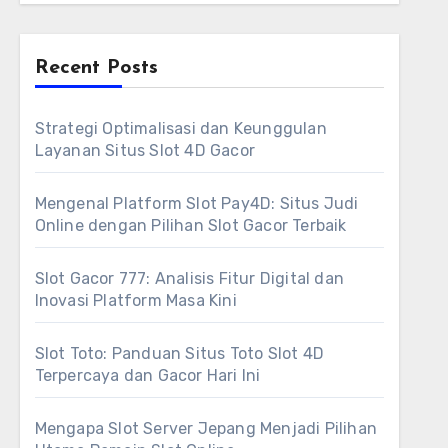
Recent Posts
Strategi Optimalisasi dan Keunggulan
Layanan Situs Slot 4D Gacor
Mengenal Platform Slot Pay4D: Situs Judi
Online dengan Pilihan Slot Gacor Terbaik
Slot Gacor 777: Analisis Fitur Digital dan
Inovasi Platform Masa Kini
Slot Toto: Panduan Situs Toto Slot 4D
Terpercaya dan Gacor Hari Ini
Mengapa Slot Server Jepang Menjadi Pilihan