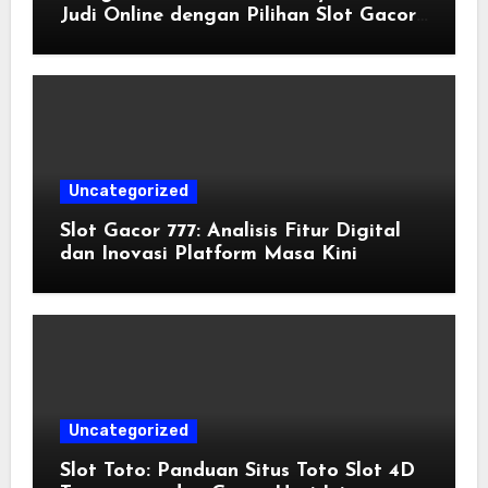
Judi Online dengan Pilihan Slot Gacor
Terbaik
Uncategorized
Slot Gacor 777: Analisis Fitur Digital
dan Inovasi Platform Masa Kini
Uncategorized
Slot Toto: Panduan Situs Toto Slot 4D