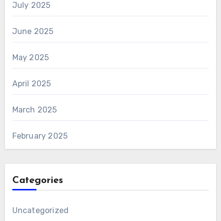
July 2025
June 2025
May 2025
April 2025
March 2025
February 2025
Categories
Uncategorized