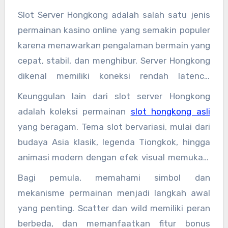
Slot Server Hongkong adalah salah satu jenis
permainan kasino online yang semakin populer
karena menawarkan pengalaman bermain yang
cepat, stabil, dan menghibur. Server Hongkong
dikenal memiliki koneksi rendah latency,
sehingga putaran slot berjalan lancar tanpa
Keunggulan lain dari slot server Hongkong
lag, yang sangat penting bagi pemain yang
adalah koleksi permainan
slot hongkong asli
ingin memaksimalkan peluang kemenangan,
yang beragam. Tema slot bervariasi, mulai dari
terutama pada fitur bonus dan free spin.
budaya Asia klasik, legenda Tiongkok, hingga
Stabilitas server membuat permainan terasa
animasi modern dengan efek visual memukau.
lebih responsif, baik untuk pemula yang baru
Setiap permainan biasanya dilengkapi dengan
Bagi pemula, memahami simbol dan
belajar maupun profesional yang ingin
simbol wild, scatter, multiplier, dan fitur bonus
mekanisme permainan menjadi langkah awal
menerapkan strategi cerdas.
interaktif. Scatter menjadi simbol kunci yang
yang penting. Scatter dan wild memiliki peran
dapat memicu free spin atau mini game bonus,
berbeda, dan memanfaatkan fitur bonus