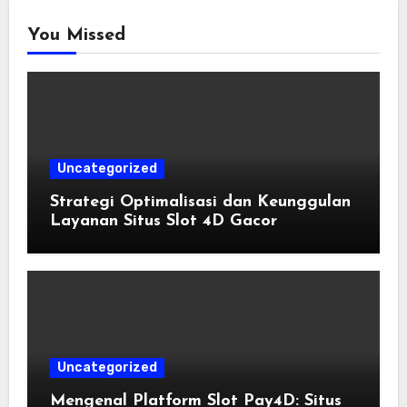
You Missed
Uncategorized
Strategi Optimalisasi dan Keunggulan
Layanan Situs Slot 4D Gacor
Uncategorized
Mengenal Platform Slot Pay4D: Situs